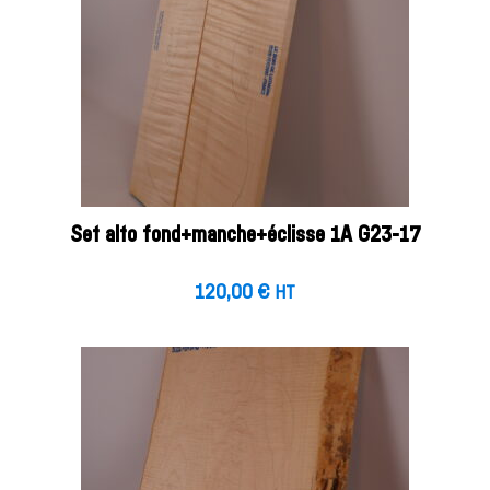
Set alto fond+manche+éclisse 1A G23-17
120,00
€
HT