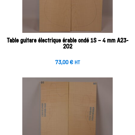
Table guitare électrique érable ondé 1S – 4 mm A23-
202
73,00
€
HT