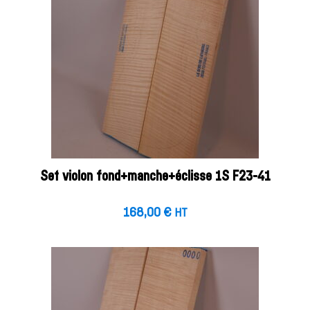
Set violon fond+manche+éclisse 1S F23-41
168,00
€
HT