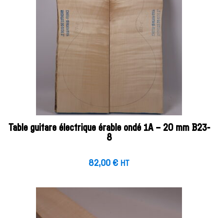
Table guitare électrique érable ondé 1A – 20 mm B23-
8
82,00
€
HT