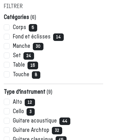
FILTRER
Catégories
(
6
)
Corps
5
Fond et éclisses
14
Manche
30
Set
24
Table
16
Touche
8
Type d'instrument
(
9
)
Alto
12
Cello
3
Guitare acoustique
44
Guitare Archtop
32
Guitare classique
45