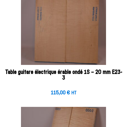
Table guitare électrique érable ondé 1S – 20 mm E23-
3
115,00
€
HT