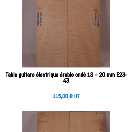
Table guitare électrique érable ondé 1S – 20 mm E23-
43
115,00
€
HT