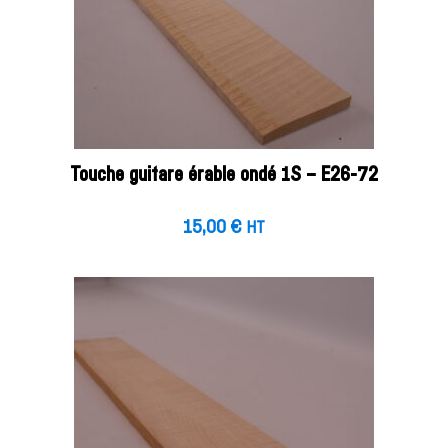
Touche guitare érable ondé 1S – E26-72
15,00
€
HT