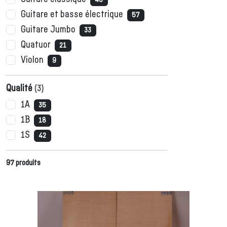
Guitare et basse électrique
57
Guitare Jumbo
33
Quatuor
21
Violon
9
Qualité
(
3
)
1A
35
1B
18
1S
42
97
produits