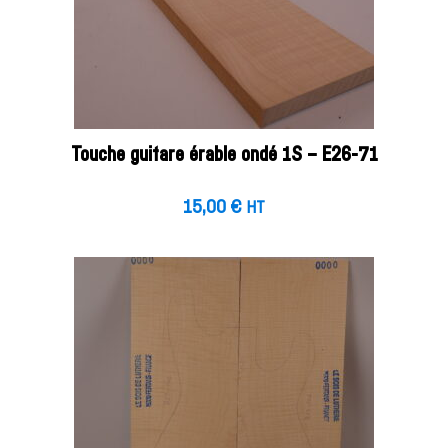
Touche guitare érable ondé 1S – E26-71
15,00
€
HT