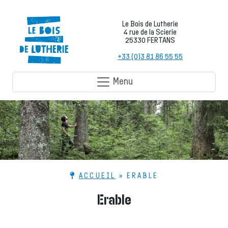
Le Bois de Lutherie
4 rue de la Scierie
25330 FERTANS
+33 (0)3 81 86 55 55
Menu
ACCUEIL
»
ERABLE
Erable