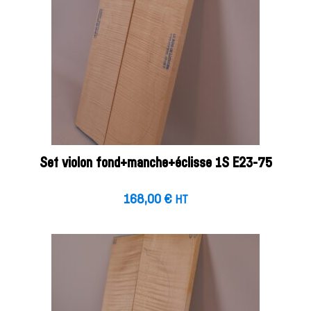
Set violon fond+manche+éclisse 1S E23-75
168,00
€
HT