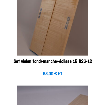
Set violon fond+manche+éclisse 1B D23-12
63,00
€
HT