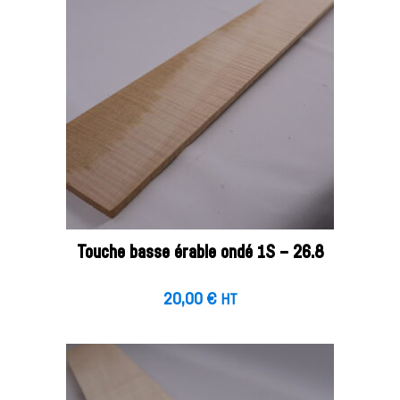
Touche basse érable ondé 1S – 26.8
20,00
€
HT