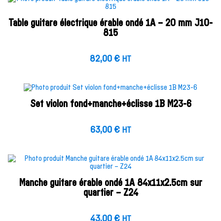
Table guitare électrique érable ondé 1A – 20 mm J10-
815
82,00
€
HT
Set violon fond+manche+éclisse 1B M23-6
63,00
€
HT
Manche guitare érable ondé 1A 84x11x2.5cm sur
quartier – Z24
43,00
€
HT