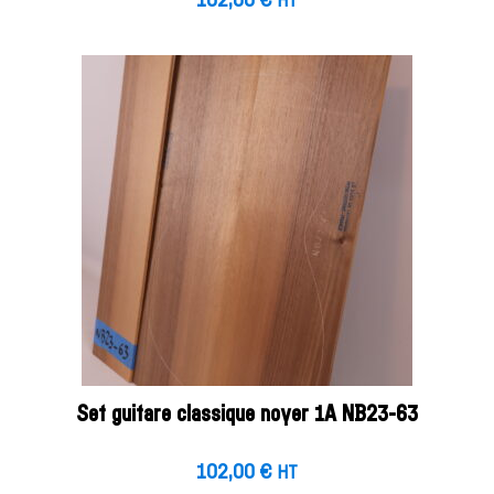
102,00
€
HT
Set guitare classique noyer 1A NB23-63
102,00
€
HT