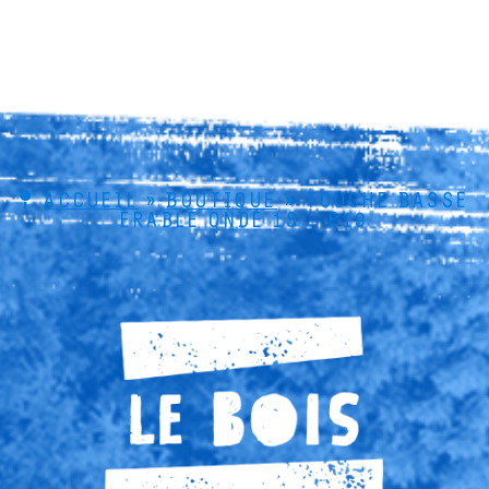
ACCUEIL
»
BOUTIQUE
»
TOUCHE BASSE
ÉRABLE ONDÉ 1S – P19