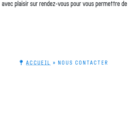
avec plaisir sur rendez-vous pour vous permettre de c
ACCUEIL
»
NOUS CONTACTER
Le Bois de Lutherie
Le
4 rue de la Scierie
Le
25330 FERTANS
Qu
Comment venir ?
+33 (0)3 81 86 55 55
Nous contacter
compagne les luthiers professionnels et amateurs dans la fabrication