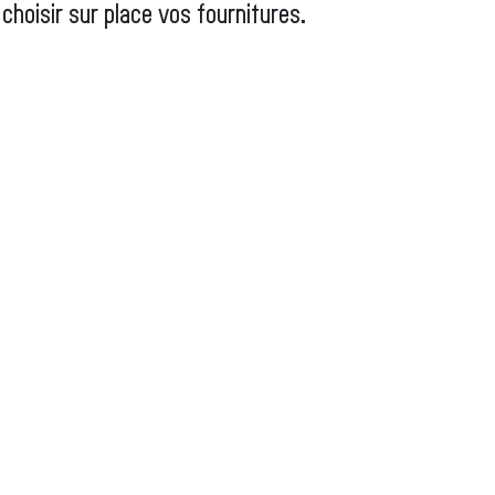
hoisir sur place vos fournitures.
s bois
s stages de lutherie
i sommes-nous ?
 de leurs instruments de musique