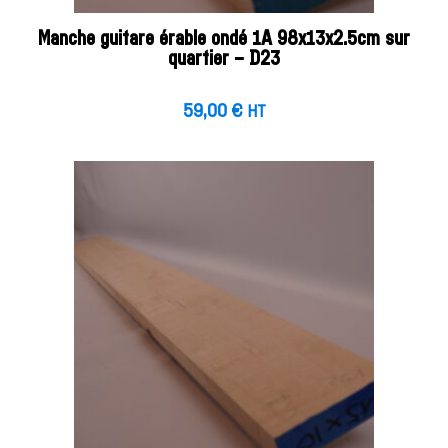
Manche guitare érable ondé 1A 98x13x2.5cm sur
quartier – D23
59,00
€
HT