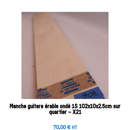
Manche guitare érable ondé 1S 102x10x2.5cm sur
quartier – X21
70,00
€
HT