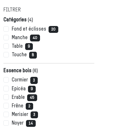
FILTRER
Catégories
(
4
)
Fond et éclisses
20
Manche
40
Table
9
Touche
8
Essence bois
(
6
)
Cormier
3
Epicéa
9
Erable
45
Frêne
2
Merisier
3
Noyer
14