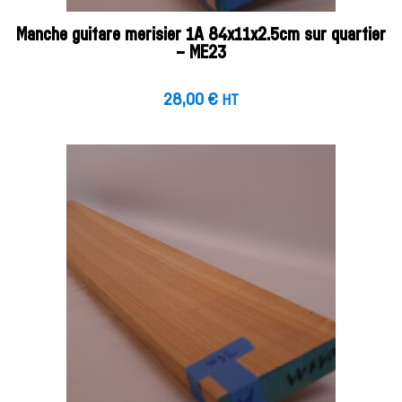
Manche guitare merisier 1A 84x11x2.5cm sur quartier
– ME23
28,00
€
HT