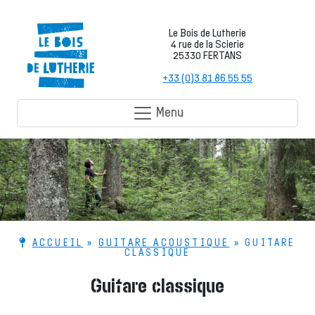
Le Bois de Lutherie
4 rue de la Scierie
25330 FERTANS
+33 (0)3 81 86 55 55
Menu
ACCUEIL
»
GUITARE ACOUSTIQUE
»
GUITARE
CLASSIQUE
Guitare classique