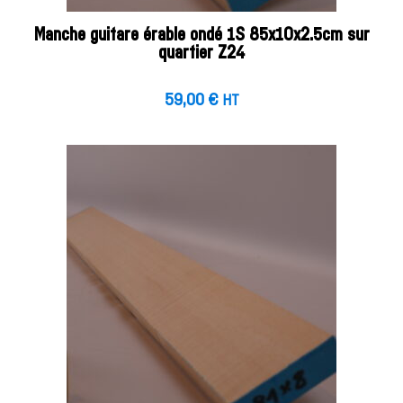
Manche guitare érable ondé 1S 85x10x2.5cm sur
quartier Z24
59,00
€
HT