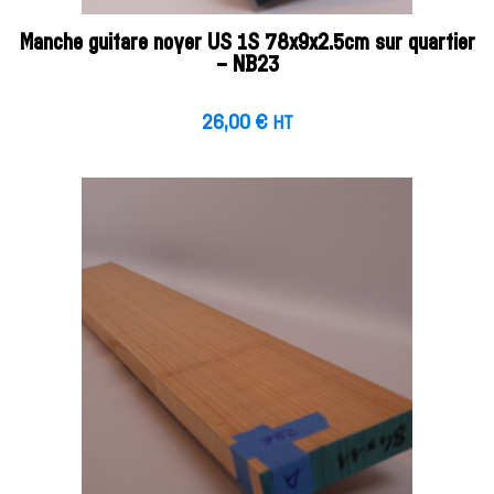
Manche guitare noyer US 1S 78x9x2.5cm sur quartier
– NB23
26,00
€
HT