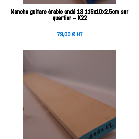
Manche guitare érable ondé 1S 115x10x2.5cm sur
quartier – K22
79,00
€
HT