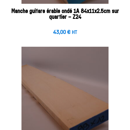
Manche guitare érable ondé 1A 84x11x2.5cm sur
quartier – Z24
43,00
€
HT