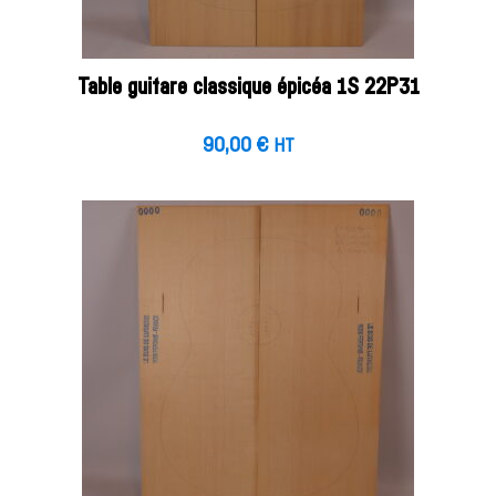
Table guitare classique épicéa 1S 22P31
90,00
€
HT