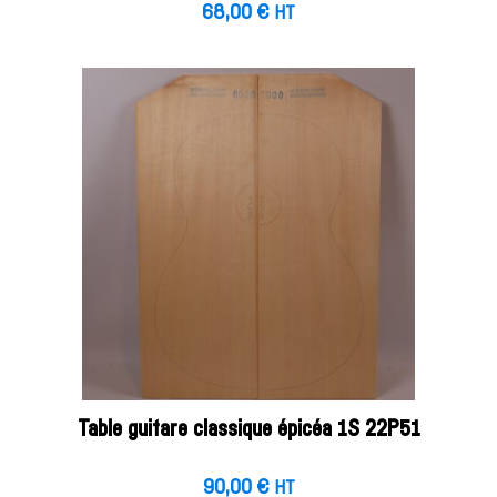
68,00
€
HT
Table guitare classique épicéa 1S 22P51
90,00
€
HT