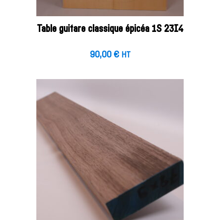
Table guitare classique épicéa 1S 23I4
90,00
€
HT