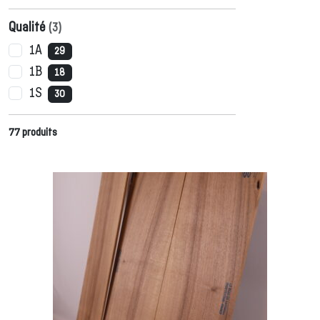
Qualité
(
3
)
1A
29
1B
18
1S
30
77
produits