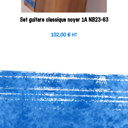
Set guitare classique noyer 1A NB23-63
102,00
€
HT
ACCUEIL
»
BOUTIQUE
»
MANCHE
GUITARE ÉRABLE ONDÉ 1S 96X8X2.5CM
SUR QUARTIER – B22