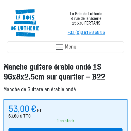
Le Bois de Lutherie
4 rue de la Scierie
25330 FERTANS
+33 (0)3 81 86 55 55
Menu
Manche guitare érable ondé 1S
96x8x2.5cm sur quartier – B22
Manche de Guitare en érable ondé
53,00
€
HT
63,60
€
TTC
1 en stock