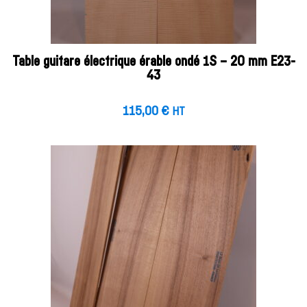
Table guitare électrique érable ondé 1S – 20 mm E23-
43
115,00
€
HT