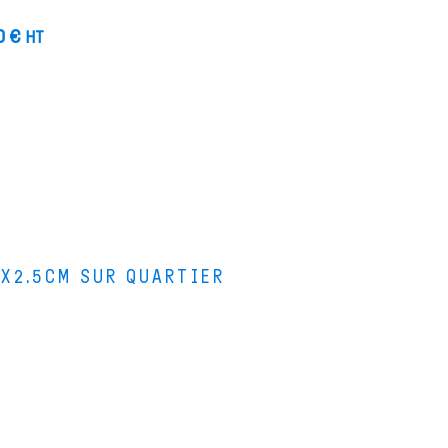
0
€
HT
2X2.5CM SUR QUARTIER
s bois
s stages de lutherie
i sommes-nous ?