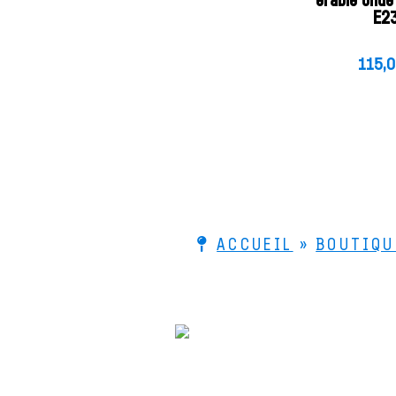
érable ond
E2
115,
ACCUEIL
»
BOUTIQU