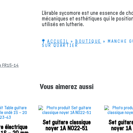
L’érable sycomore est une essence de choi
mécaniques et esthétiques qui le positio
utilisés en lutherie.
ACCUEIL
»
BOUTIQUE
»
MANCHE G
SUR QUARTIER
mm FR15-14
Vous aimerez aussi
Set guitare classique
Set guitar
re électrique
noyer 1A NO22-51
noyer 1A