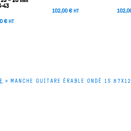
é 1S – 20 mm
3-43
102,00
€
102,0
HT
00
€
HT
E
»
MANCHE GUITARE ÉRABLE ONDÉ 1S 87X1
Le Bois de Lutherie
Le
4 rue de la Scierie
Le
25330 FERTANS
Qu
Comment venir ?
+33 (0)3 81 86 55 55