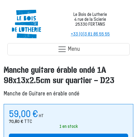
Le Bois de Lutherie
4 rue de la Scierie
25330 FERTANS
+33 (0)3 81 86 55 55
Menu
Manche guitare érable ondé 1A
98x13x2.5cm sur quartier – D23
Manche de Guitare en érable ondé
59,00
€
HT
70,80
€
TTC
1 en stock