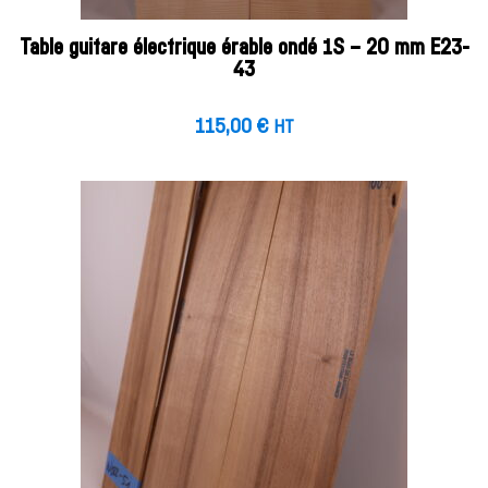
Table guitare électrique érable ondé 1S – 20 mm E23-
43
115,00
€
HT