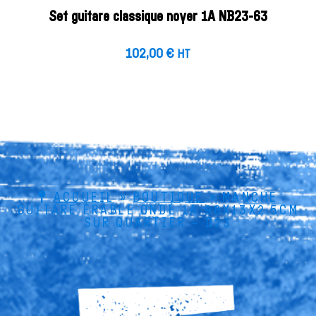
Set guitare classique noyer 1A NB23-63
102,00
€
HT
ACCUEIL
»
BOUTIQUE
»
MANCHE
GUITARE ÉRABLE ONDÉ 1A 98X13X2.5CM
SUR QUARTIER – D23