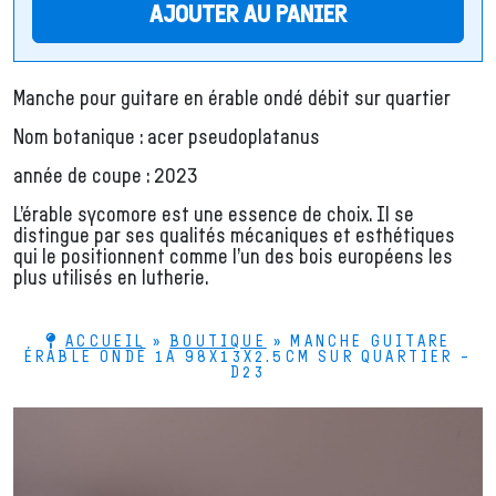
AJOUTER AU PANIER
Manche pour guitare en érable ondé débit sur quartier
Nom botanique : acer pseudoplatanus
année de coupe : 2023
L’érable sycomore est une essence de choix. Il se
distingue par ses qualités mécaniques et esthétiques
qui le positionnent comme l’un des bois européens les
plus utilisés en lutherie.
ACCUEIL
»
BOUTIQUE
»
MANCHE GUITARE
ÉRABLE ONDÉ 1A 98X13X2.5CM SUR QUARTIER –
D23