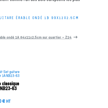
UITARE ÉRABLE ONDÉ 1B 99X12X2.5CM
able ondé 1A 84x11x2.5cm sur quartier – Z24
e classique
 NB23-63
0
€
HT