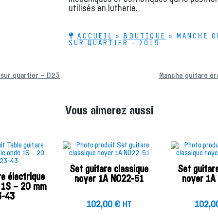
utilisés en lutherie.
ACCUEIL
»
BOUTIQUE
»
MANCHE G
SUR QUARTIER – 2019
sur quartier – D23
Manche guitare ér
Vous aimerez aussi
Set guitare classique
Set guitar
re électrique
noyer 1A NO22-51
noyer 1A
é 1S – 20 mm
3-43
102,00
€
102,0
HT