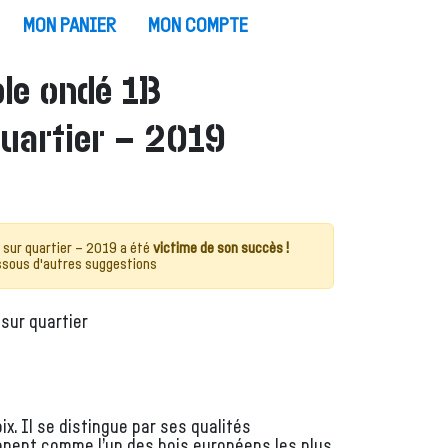
MON PANIER
MON COMPTE
le ondé 1B
uartier – 2019
sur quartier – 2019 a été
victime de son succès !
essous d'autres suggestions
sur quartier
x. Il se distingue par ses qualités
nnent comme l’un des bois européens les plus