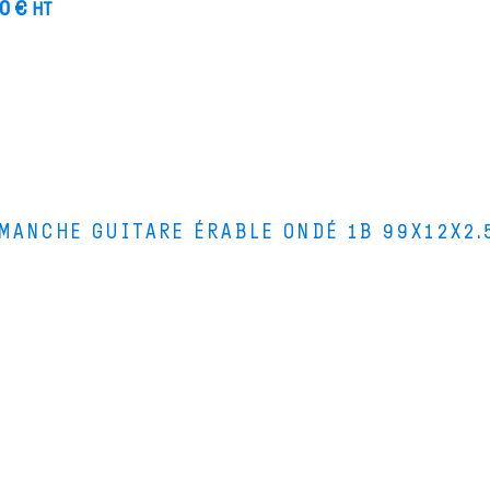
00
€
HT
MANCHE GUITARE ÉRABLE ONDÉ 1B 99X12X2.
Le Bois de Lutherie
Le
4 rue de la Scierie
Le
25330 FERTANS
Qu
Comment venir ?
+33 (0)3 81 86 55 55
Nous contacter
compagne les luthiers professionnels et amateurs dans la fabrication