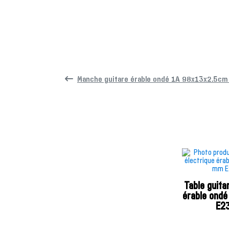
Manche guitare érable ondé 1A 98x13x2.5cm 
Table guita
érable ond
E2