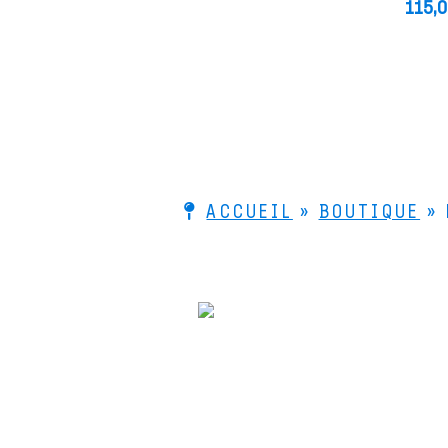
115,
ACCUEIL
»
BOUTIQUE
»
© 2026 Le Bois de Lutherie - Ac