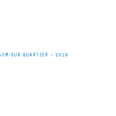
5CM SUR QUARTIER – 2019
s bois
s stages de lutherie
i sommes-nous ?
 de leurs instruments de musique