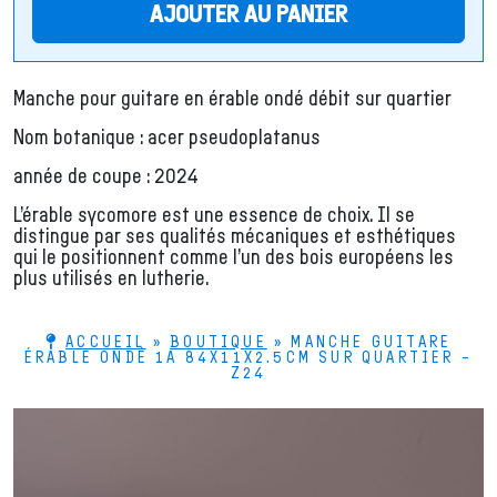
AJOUTER AU PANIER
Manche pour guitare en érable ondé débit sur quartier
Nom botanique : acer pseudoplatanus
année de coupe : 2024
L’érable sycomore est une essence de choix. Il se
distingue par ses qualités mécaniques et esthétiques
qui le positionnent comme l’un des bois européens les
plus utilisés en lutherie.
ACCUEIL
»
BOUTIQUE
»
MANCHE GUITARE
ÉRABLE ONDÉ 1A 84X11X2.5CM SUR QUARTIER –
Z24