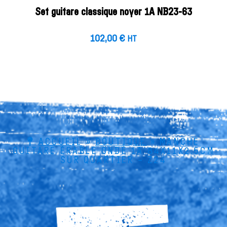
Set guitare classique noyer 1A NB23-63
102,00
€
HT
ACCUEIL
»
BOUTIQUE
»
MANCHE
GUITARE ÉRABLE ONDÉ 1A 84X11X2.5CM
SUR QUARTIER – Z24