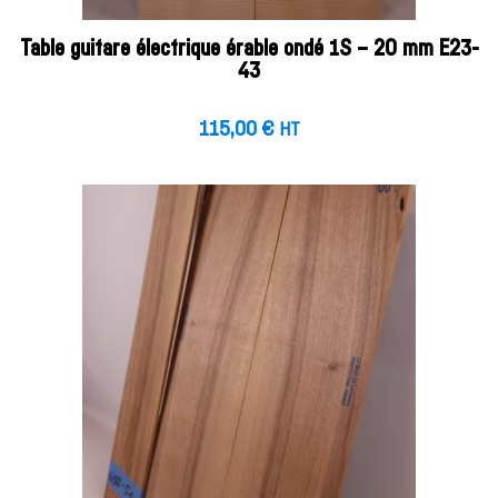
Table guitare électrique érable ondé 1S – 20 mm E23-
43
115,00
€
HT