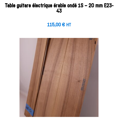
Table guitare électrique érable ondé 1S – 20 mm E23-
43
115,00
€
HT