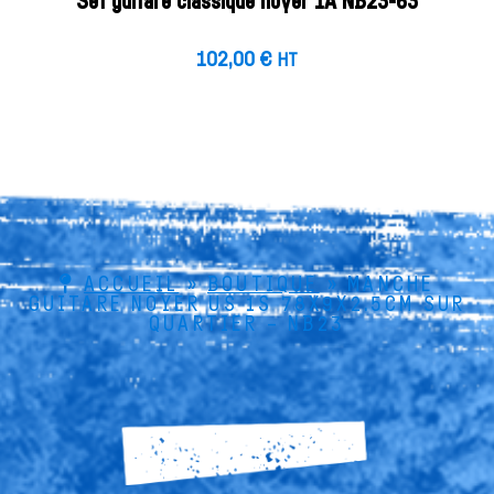
Set guitare classique noyer 1A NB23-63
102,00
€
HT
ACCUEIL
»
BOUTIQUE
»
MANCHE
GUITARE NOYER US 1S 78X9X2.5CM SUR
QUARTIER – NB23