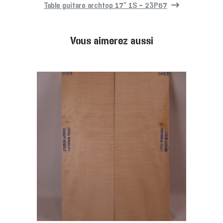
Table guitare archtop 17″ 1S – 23P67
Vous aimerez aussi