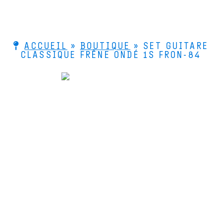
ACCUEIL
»
BOUTIQUE
»
SET GUITARE
CLASSIQUE FRÊNE ONDÉ 1S FRON-84
Le Bois de Lutherie
4 rue de la Scierie
25330 FERTANS
Comment venir ?
+33 (0)3 81 86 55 55
Nous contacter
Les bois
Les stages de lutherie
Qui sommes-nous ?
© 2026 Le Bois de Lutherie - Accompagne les luthiers