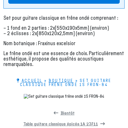
Set pour guitare classique en frêne ondé comprenant :
– 1 fond en 2 parties : 2x[550x190x5mm] (environ)
– 2 éclisses : 2x[850x120x2,5mm] (environ)
Nom botanique : Fraxinus excelsior
Le frêne ondé est une essence de choix. Particulièrement
esthétique, il propose des qualités acoustiques
remarquables.
ACCUEIL
»
BOUTIQUE
»
SET GUITARE
CLASSIQUE FRÊNE ONDÉ 1S FRON-84
Bientôt
Table guitare classique épicéa 1A 23F11