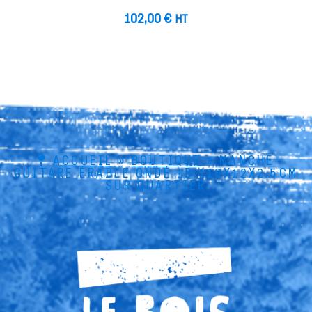
102,00
€
HT
ACCUEIL
»
BOUTIQUE
»
MANCHE
GUITARE ÉRABLE ONDÉ 1B 110X12X2.5CM
SUR QUARTIER