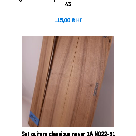
43
115,00
€
HT
Set guitare classique noyer 1A NO22-51