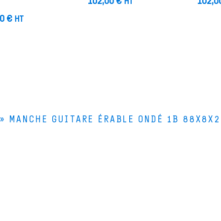
102,00
€
102,0
HT
00
€
HT
»
MANCHE GUITARE ÉRABLE ONDÉ 1B 88X8X2
Le Bois de Lutherie
Le
4 rue de la Scierie
Le
25330 FERTANS
Qu
Comment venir ?
+33 (0)3 81 86 55 55
Nous contacter