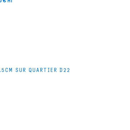
0
€
HT
.5CM SUR QUARTIER D22
s bois
s stages de lutherie
i sommes-nous ?