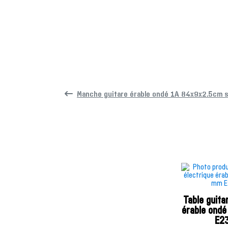
Manche guitare érable ondé 1A 84x9x2.5cm s
Table guita
érable ond
E2