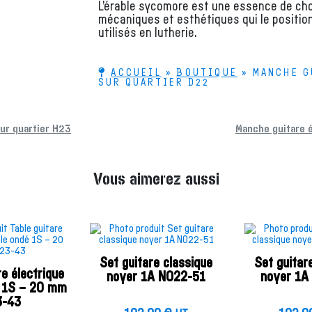
L’érable sycomore est une essence de choi
mécaniques et esthétiques qui le positio
utilisés en lutherie.
ACCUEIL
»
BOUTIQUE
»
MANCHE G
SUR QUARTIER D22
ur quartier H23
Manche guitare 
Vous aimerez aussi
Set guitare classique
Set guitar
re électrique
noyer 1A NO22-51
noyer 1A
é 1S – 20 mm
3-43