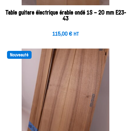
Table guitare électrique érable ondé 1S – 20 mm E23-
43
115,00
€
HT
Nouveauté