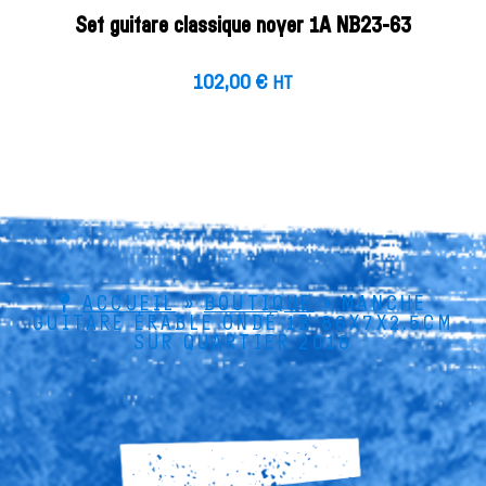
Set guitare classique noyer 1A NB23-63
102,00
€
HT
ACCUEIL
»
BOUTIQUE
»
MANCHE
GUITARE ÉRABLE ONDÉ 1B 86X7X2.5CM
SUR QUARTIER 2018