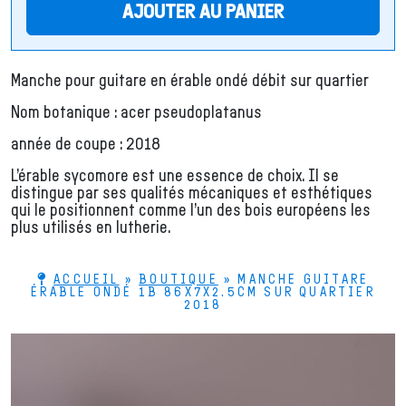
AJOUTER AU PANIER
Manche pour guitare en érable ondé débit sur quartier
Nom botanique : acer pseudoplatanus
année de coupe : 2018
L’érable sycomore est une essence de choix. Il se
distingue par ses qualités mécaniques et esthétiques
qui le positionnent comme l’un des bois européens les
plus utilisés en lutherie.
ACCUEIL
»
BOUTIQUE
»
MANCHE GUITARE
ÉRABLE ONDÉ 1B 86X7X2.5CM SUR QUARTIER
2018