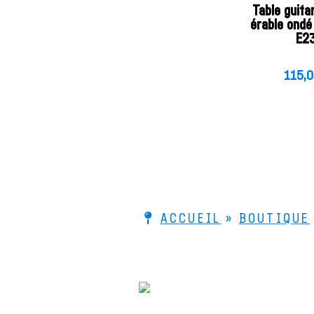
Table guita
érable ond
E2
115,
ACCUEIL
»
BOUTIQUE