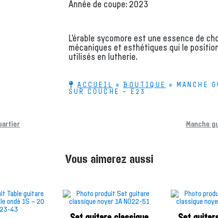
Année de coupe: 2023
L’érable sycomore est une essence de choi
mécaniques et esthétiques qui le positio
utilisés en lutherie.
ACCUEIL
»
BOUTIQUE
»
MANCHE G
SUR COUCHE – E23
artier
Manche gu
Vous aimerez aussi