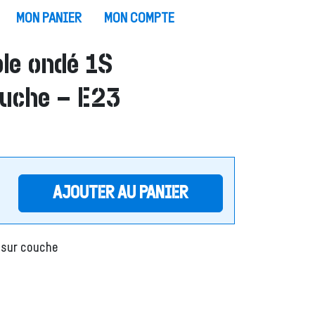
MON PANIER
MON COMPTE
le ondé 1S
uche – E23
AJOUTER AU PANIER
 sur couche