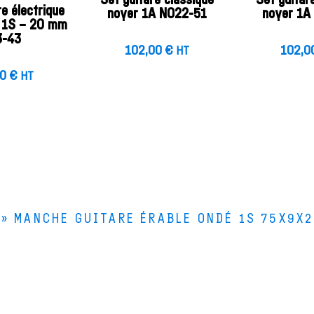
Set guitare classique
Set guitar
re électrique
noyer 1A NO22-51
noyer 1A
é 1S – 20 mm
3-43
102,00
€
102,0
HT
00
€
HT
»
MANCHE GUITARE ÉRABLE ONDÉ 1S 75X9X2
Le Bois de Lutherie
Le
4 rue de la Scierie
Le
25330 FERTANS
Qu
Comment venir ?