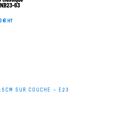
e classique
 NB23-63
0
€
HT
.5CM SUR COUCHE – E23
s bois
s stages de lutherie
i sommes-nous ?