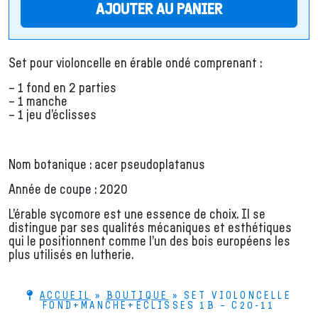
AJOUTER AU PANIER
Set pour violoncelle en érable ondé comprenant :
– 1 fond en 2 parties
– 1 manche
– 1 jeu d’éclisses
Nom botanique : acer pseudoplatanus
Année de coupe : 2020
L’érable sycomore est une essence de choix. Il se
distingue par ses qualités mécaniques et esthétiques
qui le positionnent comme l’un des bois européens les
plus utilisés en lutherie.
ACCUEIL
»
BOUTIQUE
»
SET VIOLONCELLE
FOND+MANCHE+ÉCLISSES 1B – C20-11