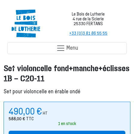
Le Bois de Lutherie
4 rue de la Scierie
25330 FERTANS
+33 (0)3 81 86 55 55
Menu
Set violoncelle fond+manche+éclisses
1B – C20-11
Set pour violoncelle en érable ondé
490,00
€
HT
588,00
€
TTC
1 en stock