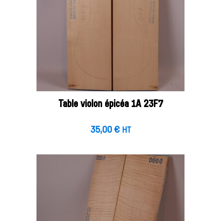
Table violon épicéa 1A 23F7
35,00
€
HT