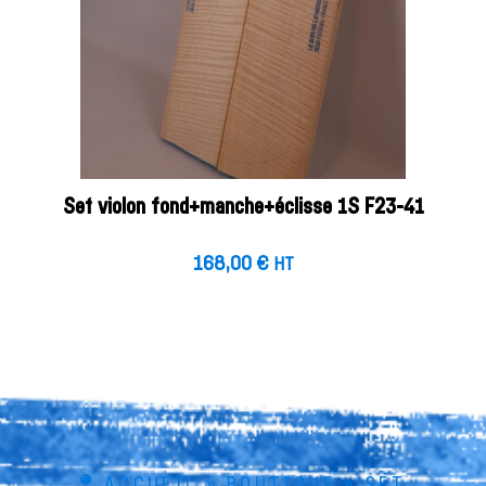
Set violon fond+manche+éclisse 1S F23-41
168,00
€
HT
ACCUEIL
»
BOUTIQUE
»
SET