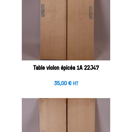
Table violon épicéa 1A 22J47
35,00
€
HT