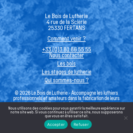
Le Bois de Lutherie
4 rue de la Scierie
25330 FERTANS
Comment venir ?
+33 (0)3 81 86 55 55
Nous contacter
Les bois
Les stages de lutherie
Qui sommes-nous ?
© 2026 Le Bois de Lutherie - Accompagne les luthiers
professionnels et amateurs dans la fabrication de leurs
instruments de musique
Nous utilisons des cookies pour vous garantir la meilleure expérience sur
notre site web. Si vous continuez à utiliser ce site, nous supposerons
que vous en êtes satisfait.
Français
Accepter
Refuser