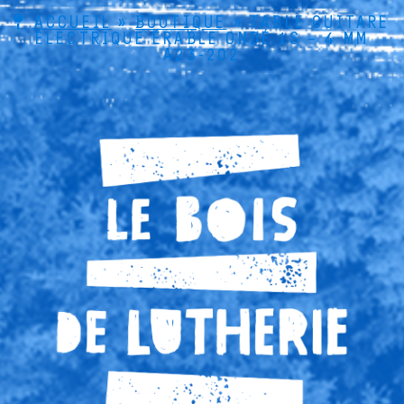
ACCUEIL
»
BOUTIQUE
»
TABLE GUITARE
ÉLECTRIQUE ÉRABLE ONDÉ 1S – 4 MM
A23-202