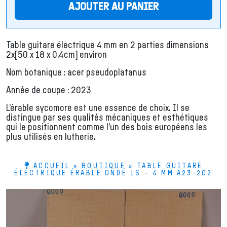
AJOUTER AU PANIER
Table guitare électrique 4 mm en 2 parties dimensions
2x[50 x 18 x 0.4cm] environ
Nom botanique : acer pseudoplatanus
Année de coupe : 2023
L’érable sycomore est une essence de choix. Il se
distingue par ses qualités mécaniques et esthétiques
qui le positionnent comme l’un des bois européens les
plus utilisés en lutherie.
ACCUEIL
»
BOUTIQUE
»
TABLE GUITARE
ÉLECTRIQUE ÉRABLE ONDÉ 1S – 4 MM A23-202