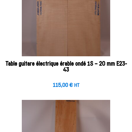
Table guitare électrique érable ondé 1S – 20 mm E23-
43
115,00
€
HT