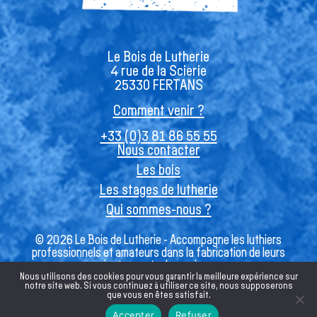
Le Bois de Lutherie
4 rue de la Scierie
25330 FERTANS
Comment venir ?
+33 (0)3 81 86 55 55
Nous contacter
Les bois
Les stages de lutherie
Qui sommes-nous ?
© 2026 Le Bois de Lutherie - Accompagne les luthiers
professionnels et amateurs dans la fabrication de leurs
instruments de musique
Nous utilisons des cookies pour vous garantir la meilleure expérience sur
notre site web. Si vous continuez à utiliser ce site, nous supposerons
que vous en êtes satisfait.
Français
Accepter
Refuser