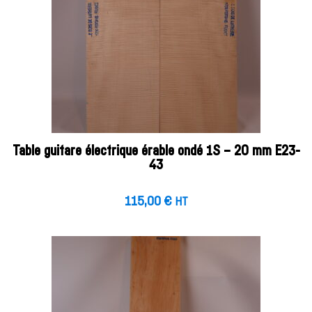
Table guitare électrique érable ondé 1S – 20 mm E23-
43
115,00
€
HT