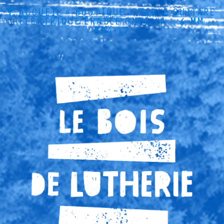
ACCUEIL
»
BOUTIQUE
»
TABLE GUITARE
ÉLECTRIQUE ÉRABLE ONDÉ 1A – 4 MM
B24-17