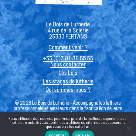
Le Bois de Lutherie
4 rue de la Scierie
25330 FERTANS
Comment venir ?
+33 (0)3 81 86 55 55
Nous contacter
Les bois
Les stages de lutherie
Qui sommes-nous ?
© 2026 Le Bois de Lutherie - Accompagne les luthiers
professionnels et amateurs dans la fabrication de leurs
instruments de musique
Nous utilisons des cookies pour vous garantir la meilleure expérience sur
notre site web. Si vous continuez à utiliser ce site, nous supposerons
que vous en êtes satisfait.
Français
Accepter
Refuser