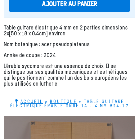
AJOUTER AU PANIER
Table guitare électrique 4 mm en 2 parties dimensions
2x[50 x 18 x 0.4cm] environ
Nom botanique : acer pseudoplatanus
Année de coupe : 2024
L’érable sycomore est une essence de choix. Il se
distingue par ses qualités mécaniques et esthétiques
qui le positionnent comme l’un des bois européens les
plus utilisés en lutherie.
ACCUEIL
»
BOUTIQUE
»
TABLE GUITARE
ÉLECTRIQUE ÉRABLE ONDÉ 1A – 4 MM B24-17