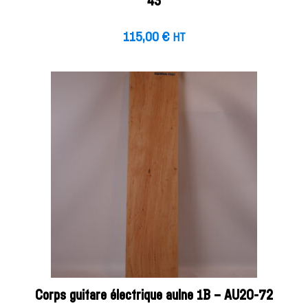
43
115,00
€
HT
Corps guitare électrique aulne 1B – AU20-72