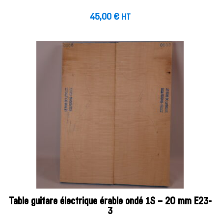
45,00
€
HT
Table guitare électrique érable ondé 1S – 20 mm E23-
3