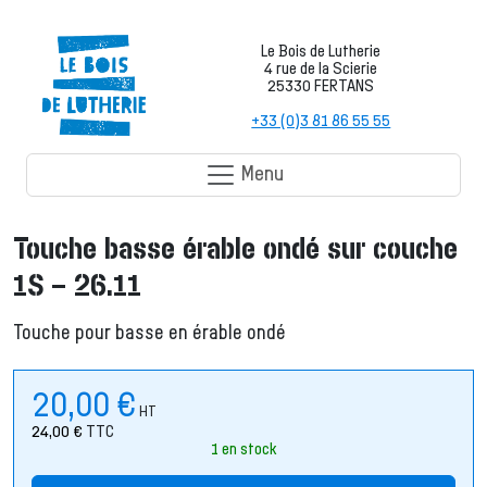
Le Bois de Lutherie
4 rue de la Scierie
25330 FERTANS
+33 (0)3 81 86 55 55
Menu
Touche basse érable ondé sur couche
1S – 26.11
Touche pour basse en érable ondé
20,00
€
HT
24,00
€
TTC
1 en stock