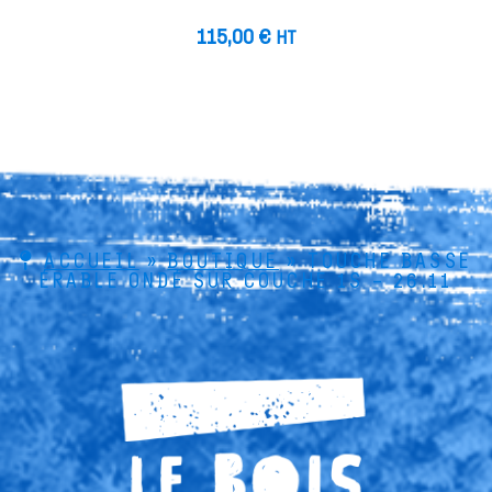
115,00
€
HT
ACCUEIL
»
BOUTIQUE
»
TOUCHE BASSE
ÉRABLE ONDÉ SUR COUCHE 1S – 26.11