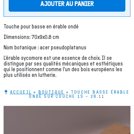
AJOUTER AU PANIER
Touche pour basse en érable ondé
Dimensions: 70x9x0.8 cm
Nom botanique : acer pseudoplatanus
L’érable sycomore est une essence de choix. Il se
distingue par ses qualités mécaniques et esthétiques
qui le positionnent comme l’un des bois européens les
plus utilisés en lutherie.
ACCUEIL
»
BOUTIQUE
»
TOUCHE BASSE ÉRABLE
ONDÉ SUR COUCHE 1S – 26.11