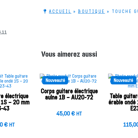
ACCUEIL
»
BOUTIQUE
»
TOUCHE G
6.11
Vous aimerez aussi
Nouveauté
Nouveauté
Corps guitare électrique
re électrique
Table guitar
aulne 1B – AU20-72
é 1S – 20 mm
érable ondé
3-43
E2
45,00
€
HT
00
€
115,0
HT