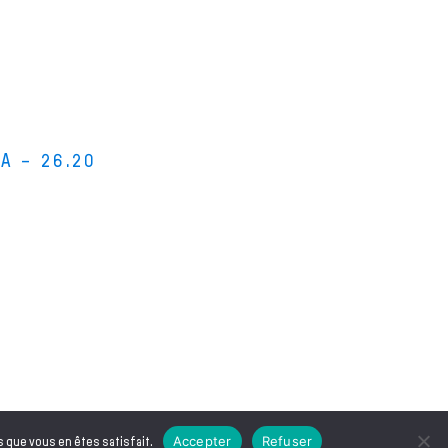
A – 26.20
s bois
s stages de lutherie
i sommes-nous ?
 de leurs instruments de musique
Accepter
Refuser
s que vous en êtes satisfait.