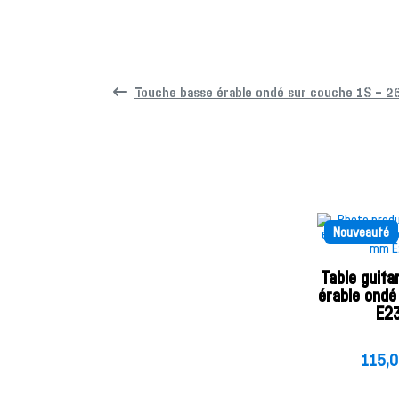
Touche basse érable ondé sur couche 1S – 2
Nouveauté
Table guita
érable ond
E2
115,