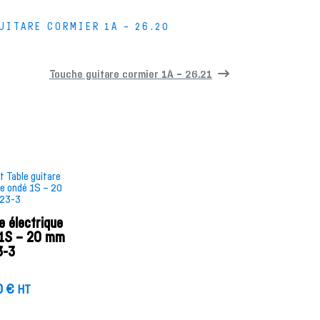
UITARE CORMIER 1A – 26.20
Touche guitare cormier 1A – 26.21
e électrique
 1S – 20 mm
3-3
0
€
HT