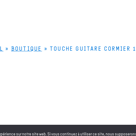
L
»
BOUTIQUE
»
TOUCHE GUITARE CORMIER 1
Le Bois de Lutherie
Le
4 rue de la Scierie
Le
25330 FERTANS
Qu
Comment venir ?
+33 (0)3 81 86 55 55
Nous contacter
compagne les luthiers professionnels et amateurs dans la fabrication
Français
xpérience sur notre site web. Si vous continuez à utiliser ce site, nous supposeron