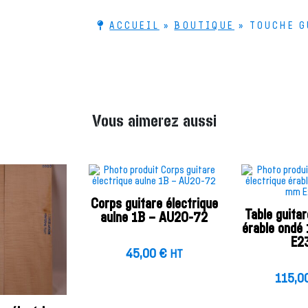
ACCUEIL
»
BOUTIQUE
»
TOUCHE G
Vous aimerez aussi
Corps guitare électrique
Table guitar
aulne 1B – AU20-72
érable ondé
E2
45,00
€
HT
115,0