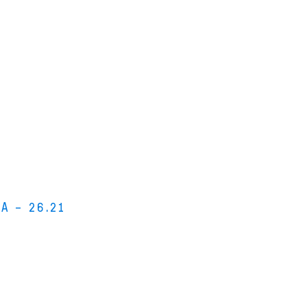
A – 26.21
s bois
s stages de lutherie
i sommes-nous ?