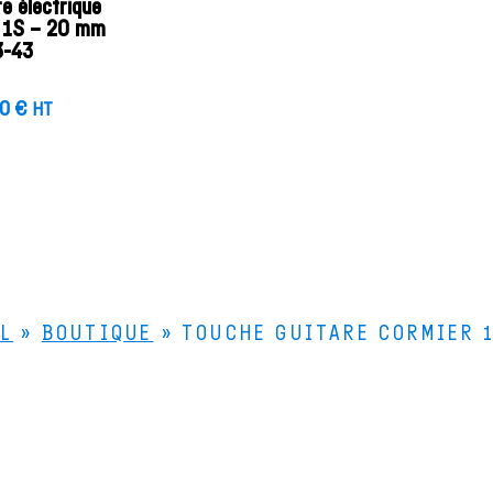
re électrique
é 1S – 20 mm
3-43
00
€
HT
L
»
BOUTIQUE
»
TOUCHE GUITARE CORMIER 1
Le Bois de Lutherie
Le
4 rue de la Scierie
Le
25330 FERTANS
Qu
Comment venir ?