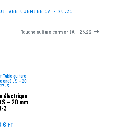
UITARE CORMIER 1A – 26.21
Touche guitare cormier 1A – 26.22
e électrique
 1S – 20 mm
3-3
0
€
HT