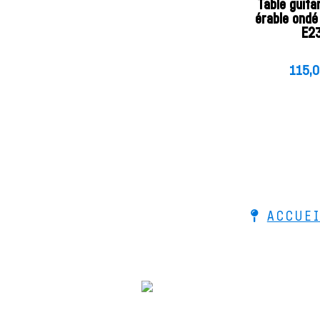
Table guita
érable ond
E2
115,
ACCUEI