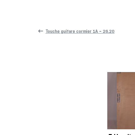
Touche guitare cormier 1A – 26.20