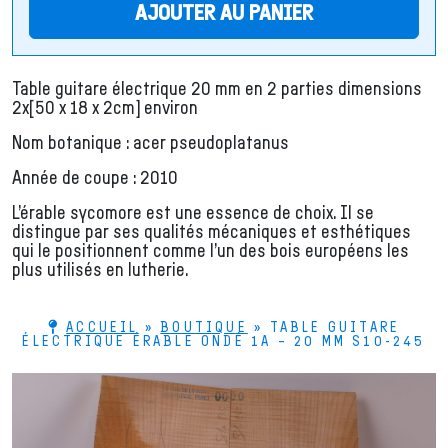
AJOUTER AU PANIER
Table guitare électrique 20 mm en 2 parties dimensions
2x[50 x 18 x 2cm] environ
Nom botanique : acer pseudoplatanus
Année de coupe : 2010
L’érable sycomore est une essence de choix. Il se
distingue par ses qualités mécaniques et esthétiques
qui le positionnent comme l’un des bois européens les
plus utilisés en lutherie.
ACCUEIL
»
BOUTIQUE
»
TABLE GUITARE
ÉLECTRIQUE ÉRABLE ONDÉ 1A – 20 MM S10-245