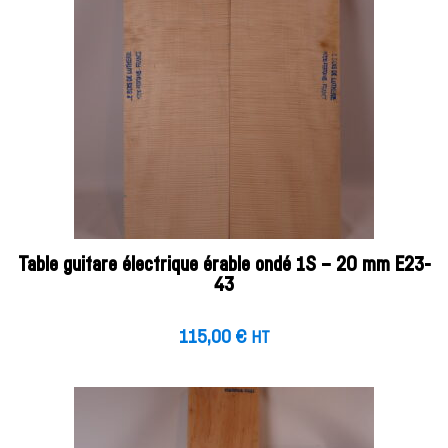
Table guitare électrique érable ondé 1S – 20 mm E23-
43
115,00
€
HT