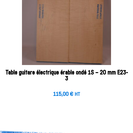
Table guitare électrique érable ondé 1S – 20 mm E23-
3
115,00
€
HT