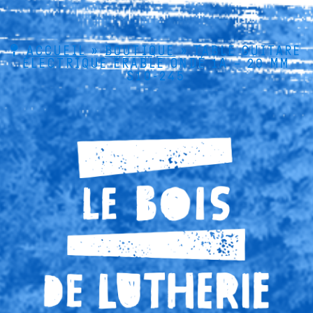
ACCUEIL
»
BOUTIQUE
»
TABLE GUITARE
ÉLECTRIQUE ÉRABLE ONDÉ 1A – 20 MM
S10-245