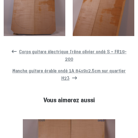
Corps guitare électrique frêne olivier ondé S – FR19-
200
Manche guitare érable ondé 1A 84x9x2.5cm sur quartier
H23
Vous aimerez aussi