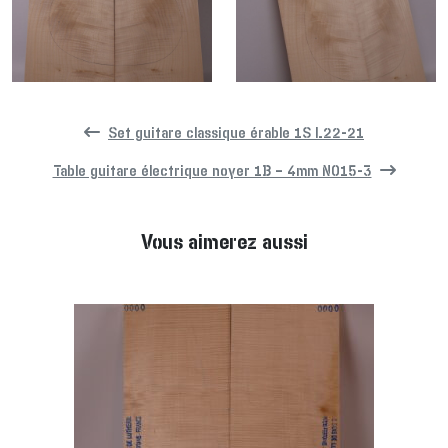
Set guitare classique érable 1S L22-21
Table guitare électrique noyer 1B – 4mm NO15-3
Vous aimerez aussi