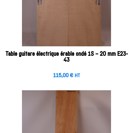
Table guitare électrique érable ondé 1S – 20 mm E23-
43
115,00
€
HT