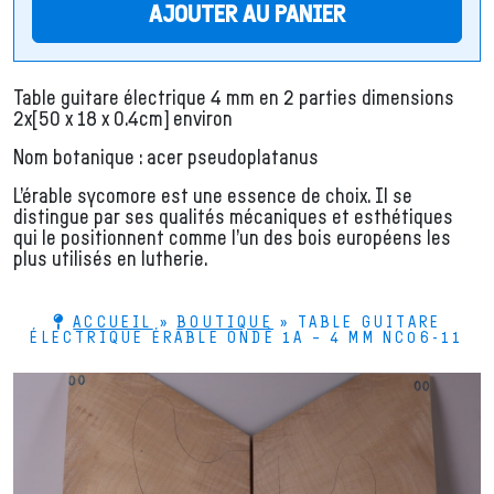
AJOUTER AU PANIER
Table guitare électrique 4 mm en 2 parties dimensions
2x[50 x 18 x 0.4cm] environ
Nom botanique : acer pseudoplatanus
L’érable sycomore est une essence de choix. Il se
distingue par ses qualités mécaniques et esthétiques
qui le positionnent comme l’un des bois européens les
plus utilisés en lutherie.
ACCUEIL
»
BOUTIQUE
»
TABLE GUITARE
ÉLECTRIQUE ÉRABLE ONDÉ 1A – 4 MM NC06-11