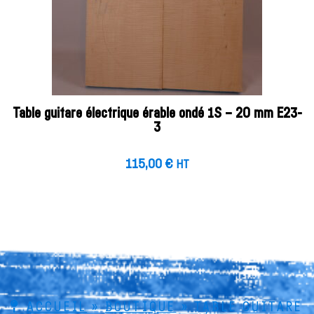
Table guitare électrique érable ondé 1S – 20 mm E23-
3
115,00
€
HT
ACCUEIL
»
BOUTIQUE
»
TABLE GUITARE