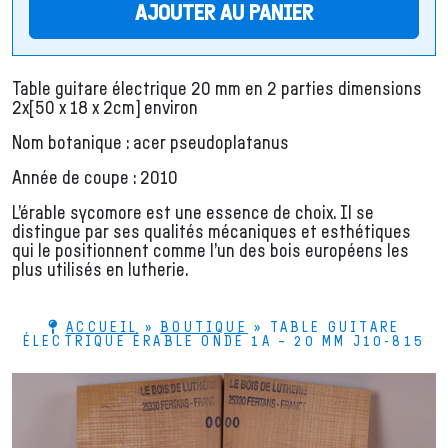
AJOUTER AU PANIER
Table guitare électrique 20 mm en 2 parties dimensions
2x[50 x 18 x 2cm] environ
Nom botanique : acer pseudoplatanus
Année de coupe : 2010
L’érable sycomore est une essence de choix. Il se
distingue par ses qualités mécaniques et esthétiques
qui le positionnent comme l’un des bois européens les
plus utilisés en lutherie.
ACCUEIL
»
BOUTIQUE
»
TABLE GUITARE
ÉLECTRIQUE ÉRABLE ONDÉ 1A – 20 MM J10-815