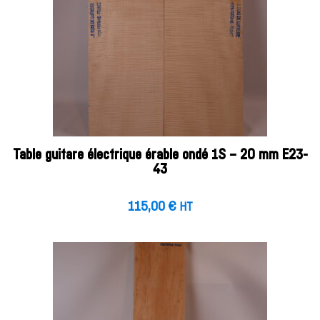
Table guitare électrique érable ondé 1S – 20 mm E23-
43
115,00
€
HT