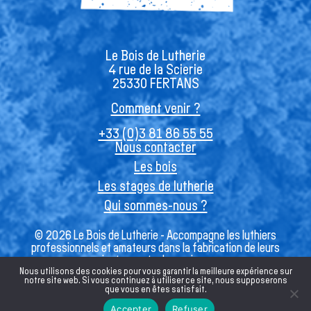
Le Bois de Lutherie
4 rue de la Scierie
25330 FERTANS
Comment venir ?
+33 (0)3 81 86 55 55
Nous contacter
Les bois
Les stages de lutherie
Qui sommes-nous ?
© 2026 Le Bois de Lutherie - Accompagne les luthiers
professionnels et amateurs dans la fabrication de leurs
instruments de musique
Nous utilisons des cookies pour vous garantir la meilleure expérience sur
notre site web. Si vous continuez à utiliser ce site, nous supposerons
que vous en êtes satisfait.
Français
Accepter
Refuser