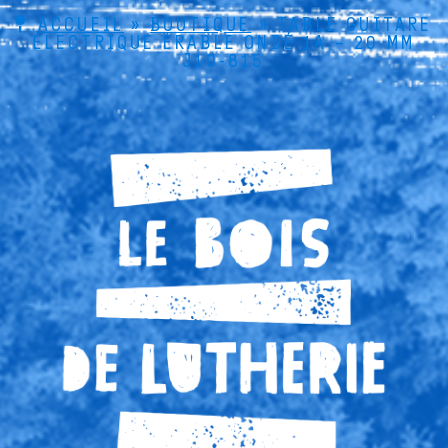
ACCUEIL
»
BOUTIQUE
»
TABLE GUITARE
ÉLECTRIQUE ÉRABLE ONDÉ 1A – 20 MM
J10-815