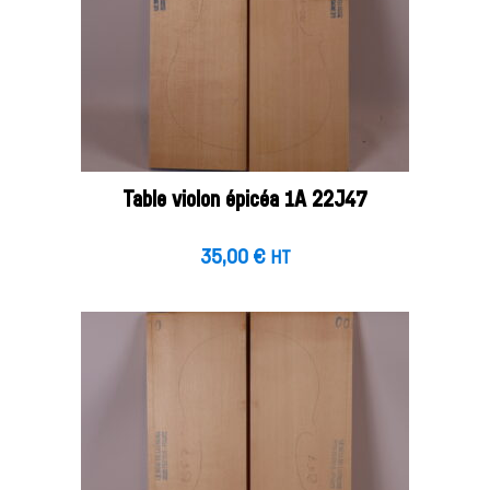
Table violon épicéa 1A 22J47
35,00
€
HT