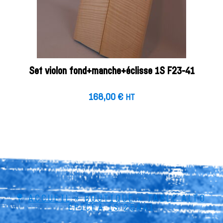
Set violon fond+manche+éclisse 1S F23-41
168,00
€
HT
ACCUEIL
»
BOUTIQUE
»
TABLE ALTO
ÉPICÉA 1S 25A41