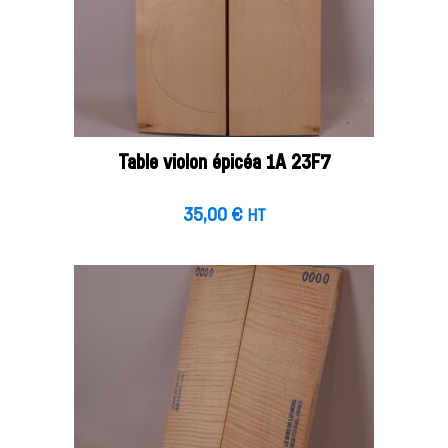
Table violon épicéa 1A 23F7
35,00
€
HT