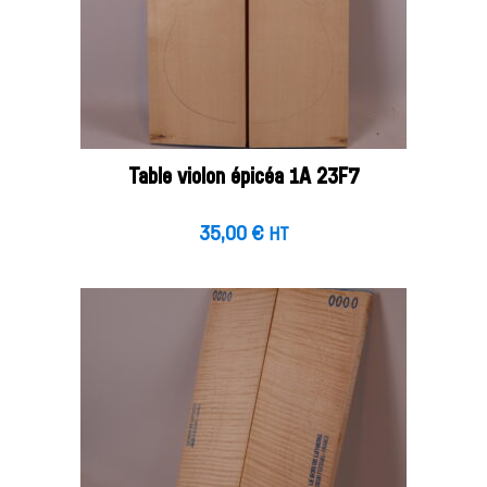
Table violon épicéa 1A 23F7
35,00
€
HT