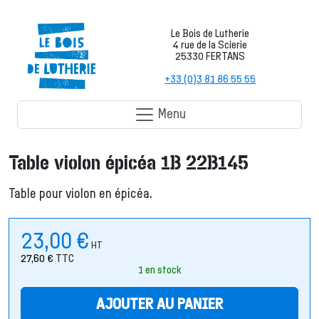
Le Bois de Lutherie
4 rue de la Scierie
25330 FERTANS
+33 (0)3 81 86 55 55
Menu
Table violon épicéa 1B 22B145
Table pour violon en épicéa.
23,00
€
HT
27,60
€
TTC
1 en stock
AJOUTER AU PANIER