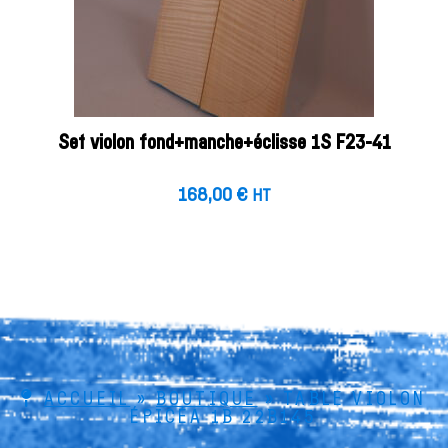
Set violon fond+manche+éclisse 1S F23-41
168,00
€
HT
ACCUEIL
»
BOUTIQUE
»
TABLE VIOLON
ÉPICÉA 1B 22B145