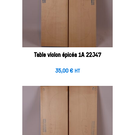
Table violon épicéa 1A 22J47
35,00
€
HT