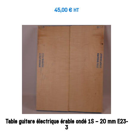
45,00
€
HT
Table guitare électrique érable ondé 1S – 20 mm E23-
3