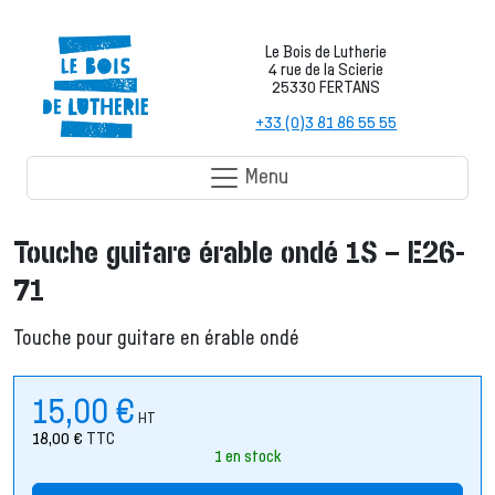
Le Bois de Lutherie
4 rue de la Scierie
25330 FERTANS
+33 (0)3 81 86 55 55
Menu
Touche guitare érable ondé 1S – E26-
71
Touche pour guitare en érable ondé
15,00
€
HT
18,00
€
TTC
1 en stock