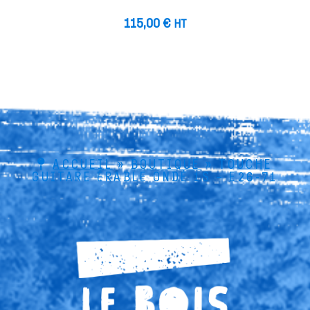
115,00
€
HT
ACCUEIL
»
BOUTIQUE
»
TOUCHE
GUITARE ÉRABLE ONDÉ 1S – E26-71