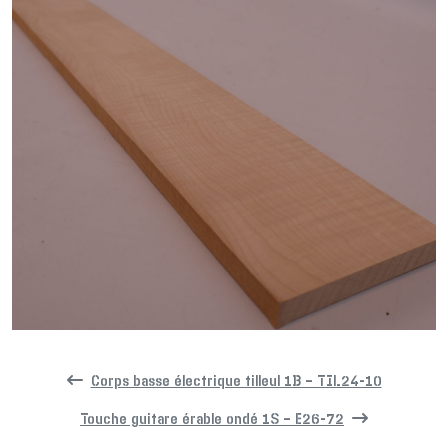
Corps basse électrique tilleul 1B – TIL24-10
Touche guitare érable ondé 1S – E26-72