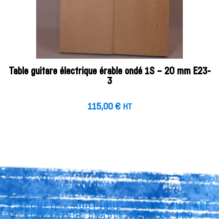
Table guitare électrique érable ondé 1S – 20 mm E23-
3
115,00
€
HT
ACCUEIL
»
BOUTIQUE
»
CORPS GUITARE
ÉLECTRIQUE ÉRABLE 1A – P14-100