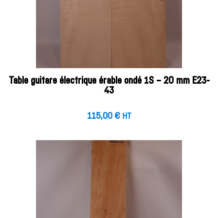
Table guitare électrique érable ondé 1S – 20 mm E23-
43
115,00
€
HT