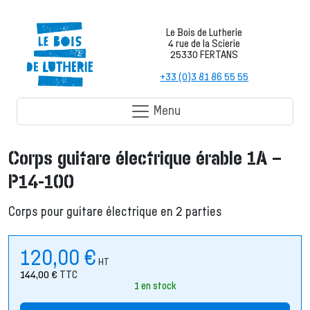
Le Bois de Lutherie
4 rue de la Scierie
25330 FERTANS
+33 (0)3 81 86 55 55
Menu
Corps guitare électrique érable 1A –
P14-100
Corps pour guitare électrique en 2 parties
120,00
€
HT
144,00
€
TTC
1 en stock