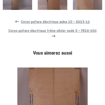
Corps guitare électrique aulne 1S – AU23-12
Corps guitare électrique frêne olivier ondé S – FR19-200
Vous aimerez aussi