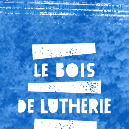
ACCUEIL
»
BOUTIQUE
»
TABLE GUITARE
ÉLECTRIQUE ÉRABLE ONDÉ 1A – 10 MM
V22-403