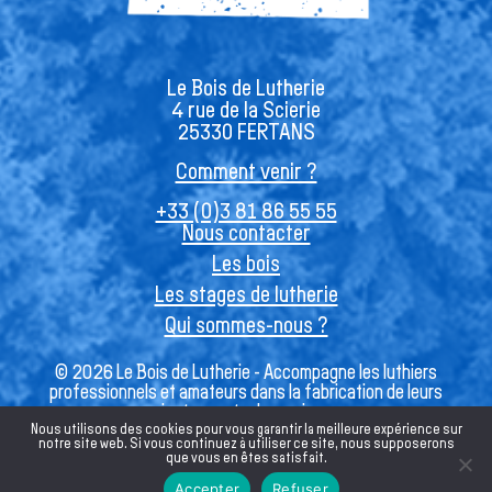
Le Bois de Lutherie
4 rue de la Scierie
25330 FERTANS
Comment venir ?
+33 (0)3 81 86 55 55
Nous contacter
Les bois
Les stages de lutherie
Qui sommes-nous ?
© 2026 Le Bois de Lutherie - Accompagne les luthiers
professionnels et amateurs dans la fabrication de leurs
instruments de musique
Nous utilisons des cookies pour vous garantir la meilleure expérience sur
notre site web. Si vous continuez à utiliser ce site, nous supposerons
que vous en êtes satisfait.
Français
Accepter
Refuser