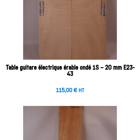
Table guitare électrique érable ondé 1S – 20 mm E23-
43
115,00
€
HT