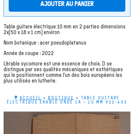
AJOUTER AU PANIER
Table guitare électrique 10 mm en 2 parties dimensions
2x[50 x 18 x 1 cm] environ
Nom botanique : acer pseudoplatanus
Année de coupe : 2022
L’érable sycomore est une essence de choix. Il se
distingue par ses qualités mécaniques et esthétiques
qui le positionnent comme l’un des bois européens les
plus utilisés en lutherie.
ACCUEIL
»
BOUTIQUE
»
TABLE GUITARE
ÉLECTRIQUE ÉRABLE ONDÉ 1A – 10 MM V22-403