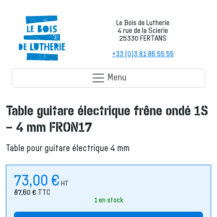
Le Bois de Lutherie
4 rue de la Scierie
25330 FERTANS
+33 (0)3 81 86 55 55
Menu
Table guitare électrique frêne ondé 1S
– 4 mm FRON17
Table pour guitare électrique 4 mm
73,00
€
HT
87,60
€
TTC
1 en stock