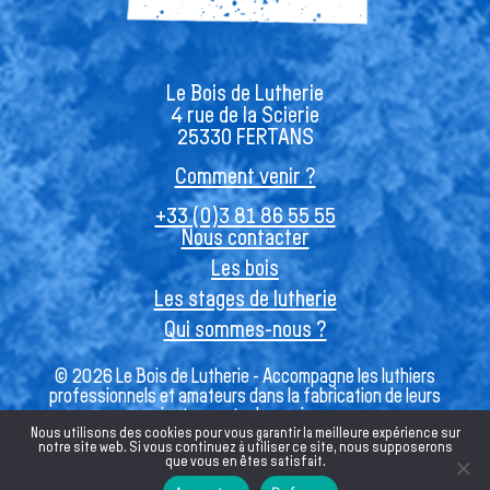
Le Bois de Lutherie
4 rue de la Scierie
25330 FERTANS
Comment venir ?
+33 (0)3 81 86 55 55
Nous contacter
Les bois
Les stages de lutherie
Qui sommes-nous ?
© 2026 Le Bois de Lutherie - Accompagne les luthiers
professionnels et amateurs dans la fabrication de leurs
instruments de musique
Nous utilisons des cookies pour vous garantir la meilleure expérience sur
notre site web. Si vous continuez à utiliser ce site, nous supposerons
que vous en êtes satisfait.
Français