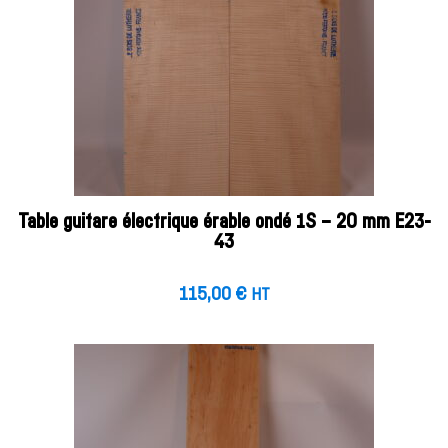
Table guitare électrique érable ondé 1S – 20 mm E23-
43
115,00
€
HT