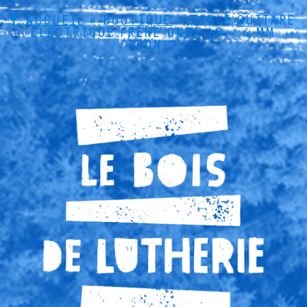
ACCUEIL
»
BOUTIQUE
»
TABLE GUITARE
ÉLECTRIQUE FRÊNE ONDÉ 1S – 4 MM
FRON17