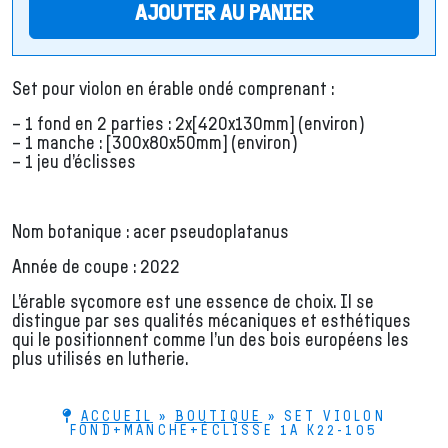
AJOUTER AU PANIER
Set pour violon en érable ondé comprenant :
– 1 fond en 2 parties : 2x[420x130mm] (environ)
– 1 manche : [300x80x50mm] (environ)
– 1 jeu d’éclisses
Nom botanique : acer pseudoplatanus
Année de coupe : 2022
L’érable sycomore est une essence de choix. Il se
distingue par ses qualités mécaniques et esthétiques
qui le positionnent comme l’un des bois européens les
plus utilisés en lutherie.
ACCUEIL
»
BOUTIQUE
»
SET VIOLON
FOND+MANCHE+ÉCLISSE 1A K22-105