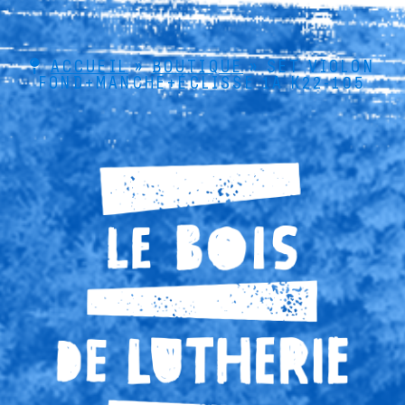
ACCUEIL
»
BOUTIQUE
»
SET VIOLON
FOND+MANCHE+ÉCLISSE 1A K22-105