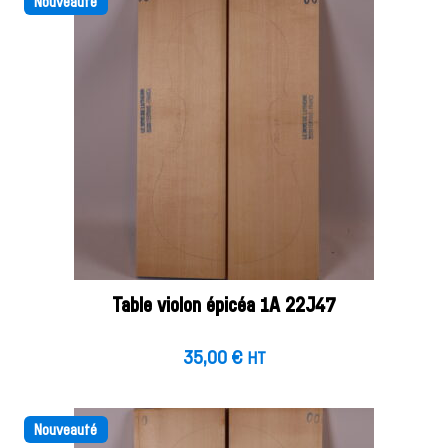
Nouveauté
Table violon épicéa 1A 22J47
35,00
€
HT
Nouveauté