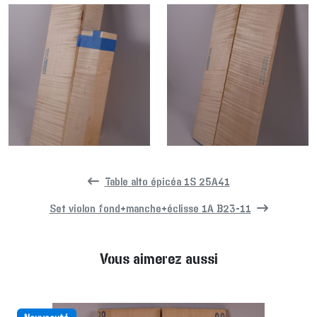
Table alto épicéa 1S 25A41
Set violon fond+manche+éclisse 1A B23-11
Vous aimerez aussi