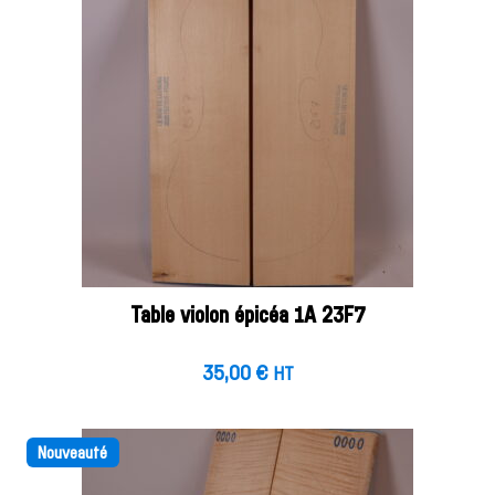
Table violon épicéa 1A 23F7
35,00
€
HT
Nouveauté