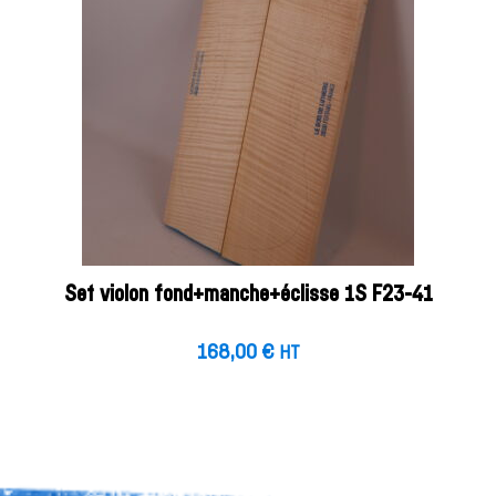
Set violon fond+manche+éclisse 1S F23-41
168,00
€
HT