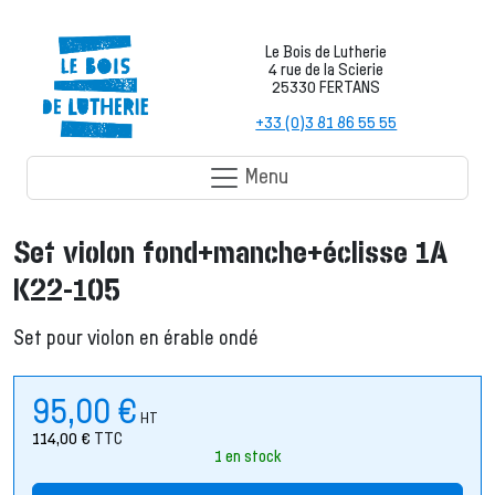
Le Bois de Lutherie
4 rue de la Scierie
25330 FERTANS
+33 (0)3 81 86 55 55
Menu
Set violon fond+manche+éclisse 1A
K22-105
Set pour violon en érable ondé
95,00
€
HT
114,00
€
TTC
1 en stock