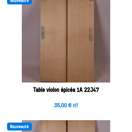
Nouveauté
Table violon épicéa 1A 22J47
35,00
€
HT
Nouveauté