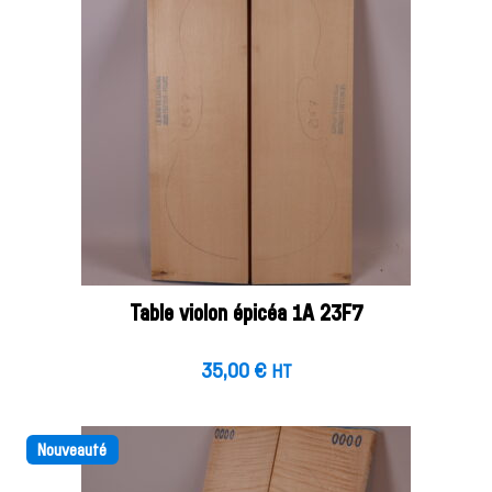
Table violon épicéa 1A 23F7
35,00
€
HT
Nouveauté