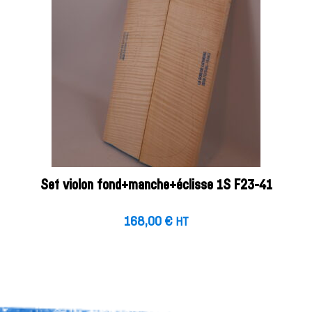
Set violon fond+manche+éclisse 1S F23-41
168,00
€
HT