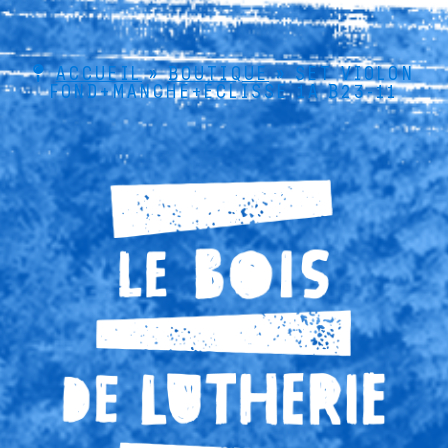
ACCUEIL
»
BOUTIQUE
»
SET VIOLON
FOND+MANCHE+ÉCLISSE 1A B23-11