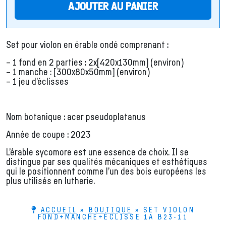
AJOUTER AU PANIER
Set pour violon en érable ondé comprenant :
– 1 fond en 2 parties : 2x[420x130mm] (environ)
– 1 manche : [300x80x50mm] (environ)
– 1 jeu d’éclisses
Nom botanique : acer pseudoplatanus
Année de coupe : 2023
L’érable sycomore est une essence de choix. Il se
distingue par ses qualités mécaniques et esthétiques
qui le positionnent comme l’un des bois européens les
plus utilisés en lutherie.
ACCUEIL
»
BOUTIQUE
»
SET VIOLON
FOND+MANCHE+ÉCLISSE 1A B23-11