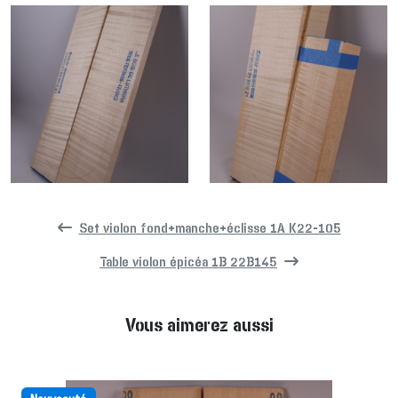
Set violon fond+manche+éclisse 1A K22-105
Table violon épicéa 1B 22B145
Vous aimerez aussi