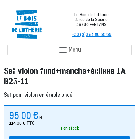
Le Bois de Lutherie
4 rue de la Scierie
25330 FERTANS
+33 (0)3 81 86 55 55
Menu
Set violon fond+manche+éclisse 1A
B23-11
Set pour violon en érable ondé
95,00
€
HT
114,00
€
TTC
1 en stock