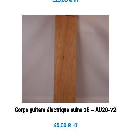
115,00
€
HT
Corps guitare électrique aulne 1B – AU20-72
45,00
€
HT