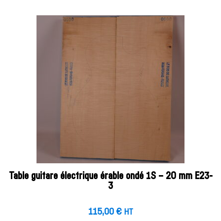
Table guitare électrique érable ondé 1S – 20 mm E23-
3
115,00
€
HT