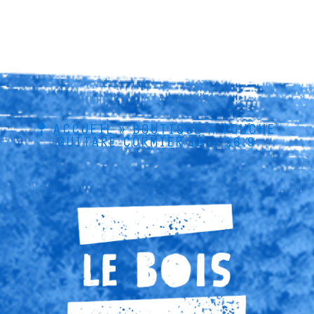
ACCUEIL
»
BOUTIQUE
»
TOUCHE
GUITARE CORMIER 1A – 26.9