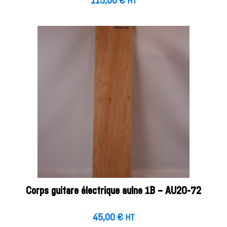
115,00
€
HT
Corps guitare électrique aulne 1B – AU20-72
45,00
€
HT