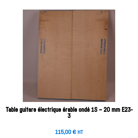
Table guitare électrique érable ondé 1S – 20 mm E23-
3
115,00
€
HT