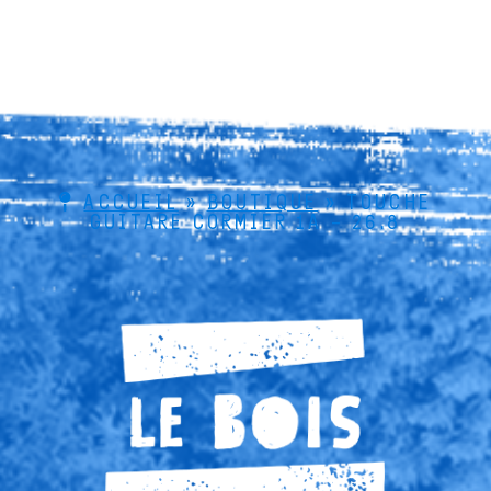
ACCUEIL
»
BOUTIQUE
»
TOUCHE
GUITARE CORMIER 1A – 26.8