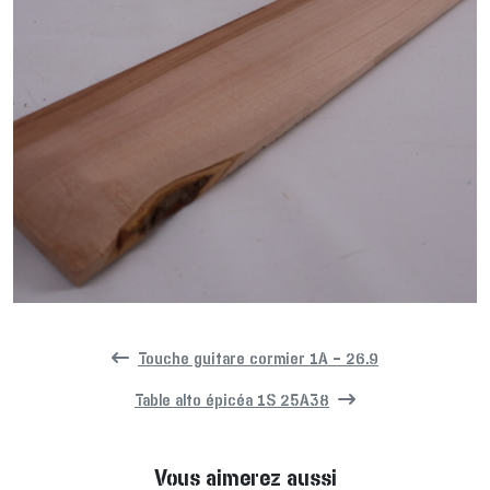
Touche guitare cormier 1A – 26.9
Table alto épicéa 1S 25A38
Vous aimerez aussi