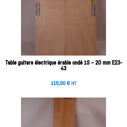
Table guitare électrique érable ondé 1S – 20 mm E23-
43
115,00
€
HT