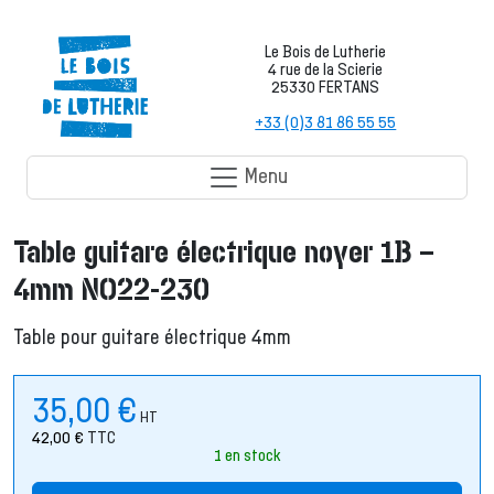
Le Bois de Lutherie
4 rue de la Scierie
25330 FERTANS
+33 (0)3 81 86 55 55
Menu
Table guitare électrique noyer 1B –
4mm NO22-230
Table pour guitare électrique 4mm
35,00
€
HT
42,00
€
TTC
1 en stock