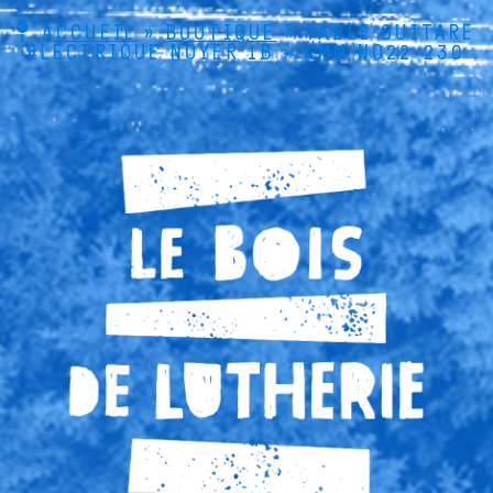
ACCUEIL
»
BOUTIQUE
»
TABLE GUITARE
ÉLECTRIQUE NOYER 1B – 4MM NO22-230