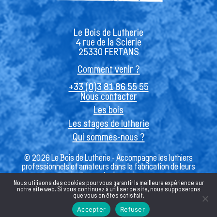
Le Bois de Lutherie
4 rue de la Scierie
25330 FERTANS
Comment venir ?
+33 (0)3 81 86 55 55
Nous contacter
Les bois
Les stages de lutherie
Qui sommes-nous ?
© 2026 Le Bois de Lutherie - Accompagne les luthiers
professionnels et amateurs dans la fabrication de leurs
instruments de musique
Nous utilisons des cookies pour vous garantir la meilleure expérience sur
notre site web. Si vous continuez à utiliser ce site, nous supposerons
que vous en êtes satisfait.
Français
Accepter
Refuser