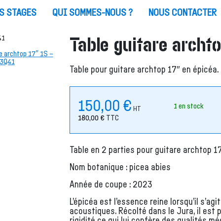
S STAGES
QUI SOMMES-NOUS ?
NOUS CONTACTER
Table guitare arch
Table pour guitare archtop 17″ en épicéa.
150,00
€
1 en stock
HT
180,00
€
TTC
Table en 2 parties pour guitare archtop 1
Nom botanique : picea abies
Année de coupe : 2023
L’épicéa est l’essence reine lorsqu’il s’ag
acoustiques. Récolté dans le Jura, il est 
rigidité ce qui lui confère des qualités 