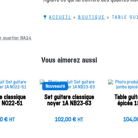
ACCUEIL
»
BOUTIQUE
»
TABLE GU
r quartier NA24
Vous aimerez aussi
Nouveauté
e classique
Set guitare classique
Table gui
A NO22-51
noyer 1A NB23-63
épicéa 
00
€
102,00
€
104,0
HT
HT