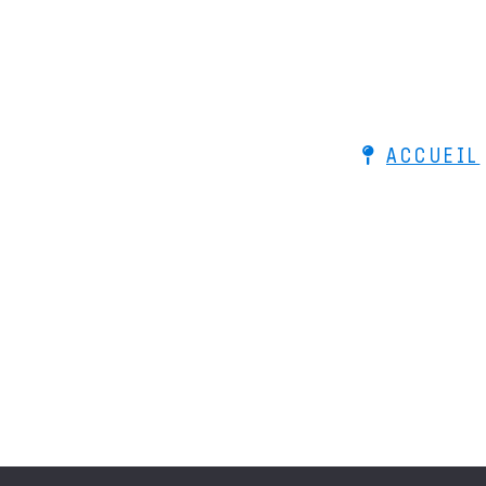
ACCUEIL
© 2026 Le Bois de Lutherie - Ac