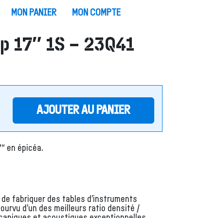
MON PANIER
MON COMPTE
top 17″ 1S – 23Q41
AJOUTER AU PANIER
7″ en épicéa.
it de fabriquer des tables d’instruments
pourvu d’un des meilleurs ratio densité /
mécaniques et acoustiques exceptionnelles.