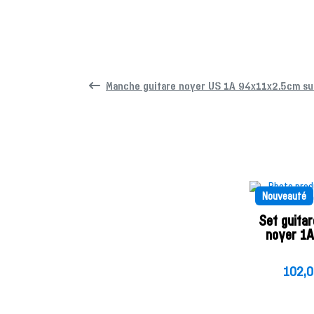
Manche guitare noyer US 1A 94x11x2.5cm su
Nouveauté
Set guitar
noyer 1
102,