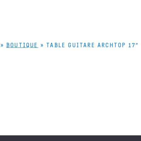
»
BOUTIQUE
»
TABLE GUITARE ARCHTOP 17″ 
Le Bois de Lutherie
Le
4 rue de la Scierie
Le
25330 FERTANS
Qu
Comment venir ?
+33 (0)3 81 86 55 55
Nous contacter
compagne les luthiers professionnels et amateurs dans la fabrication
Français