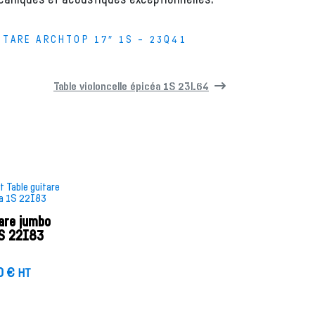
ITARE ARCHTOP 17″ 1S – 23Q41
Table violoncelle épicéa 1S 23L64
tare jumbo
1S 22I83
0
€
HT