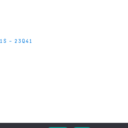
1S – 23Q41
s bois
s stages de lutherie
i sommes-nous ?
 de leurs instruments de musique