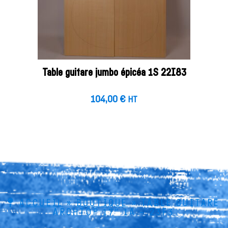
Table guitare jumbo épicéa 1S 22I83
104,00
€
HT
ACCUEIL
»
BOUTIQUE
»
TABLE GUITARE
ARCHTOP 17″ 1A – 23F3