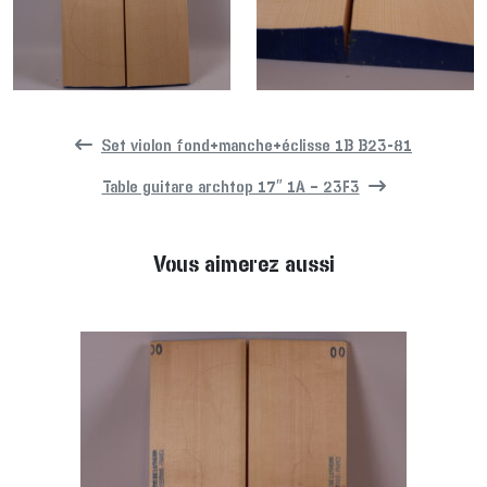
Set violon fond+manche+éclisse 1B B23-81
Table guitare archtop 17″ 1A – 23F3
Vous aimerez aussi