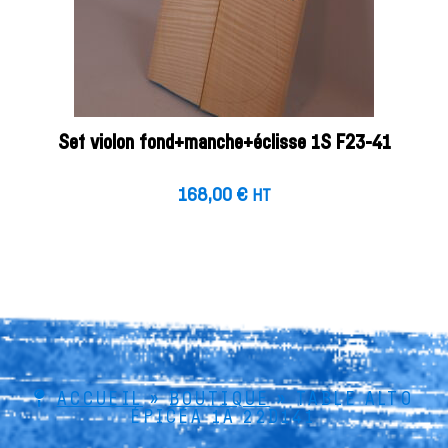
Set violon fond+manche+éclisse 1S F23-41
168,00
€
HT
ACCUEIL
»
BOUTIQUE
»
TABLE ALTO
ÉPICÉA 1A 22D141