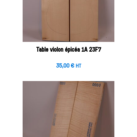
Table violon épicéa 1A 23F7
35,00
€
HT