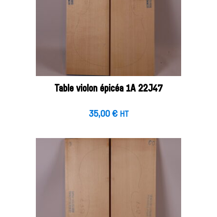
Table violon épicéa 1A 22J47
35,00
€
HT