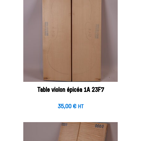
Table violon épicéa 1A 23F7
35,00
€
HT