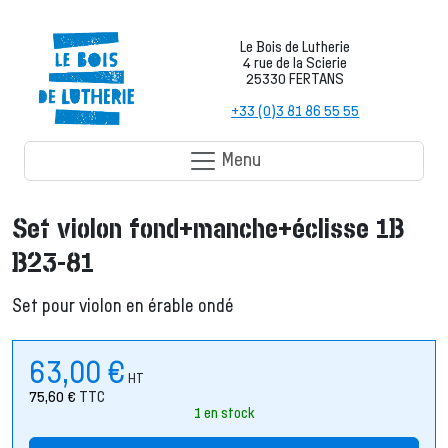
Le Bois de Lutherie
4 rue de la Scierie
25330 FERTANS
+33 (0)3 81 86 55 55
Menu
Set violon fond+manche+éclisse 1B
B23-81
Set pour violon en érable ondé
63,00
€
HT
75,60
€
TTC
1 en stock