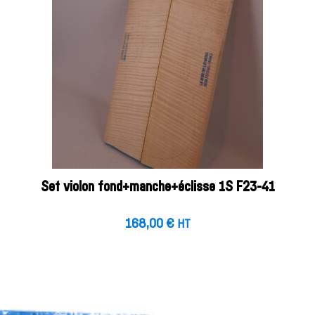
Set violon fond+manche+éclisse 1S F23-41
168,00
€
HT