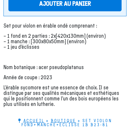
AJOUTER AU PANIER
Set pour violon en érable ondé comprenant :
– 1 fond en 2 parties : 2x[420x130mm] (environ)
– 1 manche : [300x80x50mm] (environ)
– 1 jeu d’éclisses
Nom botanique : acer pseudoplatanus
Année de coupe : 2023
L’érable sycomore est une essence de choix. Il se
distingue par ses qualités mécaniques et esthétiques
qui le positionnent comme l’un des bois européens les
plus utilisés en lutherie.
ACCUEIL
»
BOUTIQUE
»
SET VIOLON
FOND+MANCHE+ÉCLISSE 1B B23-81