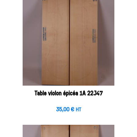
Table violon épicéa 1A 22J47
35,00
€
HT