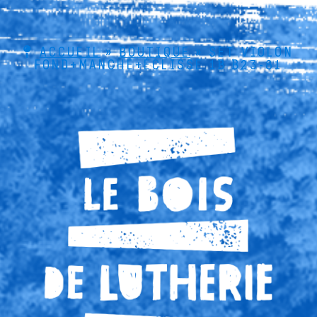
ACCUEIL
»
BOUTIQUE
»
SET VIOLON
FOND+MANCHE+ÉCLISSE 1B B23-81