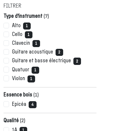
FILTRER
Type d'instrument
(
7
)
Alto
1
Cello
1
Clavecin
1
Guitare acoustique
2
Guitare et basse électrique
2
Quatuor
1
Violon
1
Essence bois
(
1
)
Epicéa
4
Qualité
(
2
)
1A
1