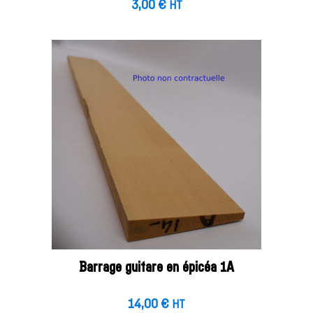
3,00
€
HT
Barrage guitare en épicéa 1A
14,00
€
HT