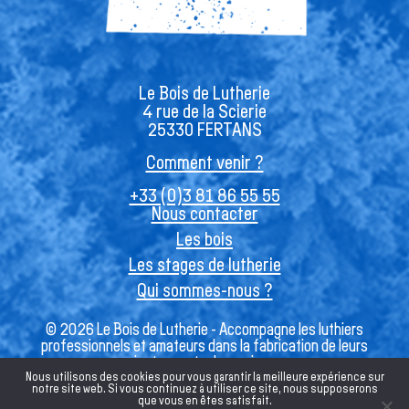
Le Bois de Lutherie
4 rue de la Scierie
25330 FERTANS
Comment venir ?
+33 (0)3 81 86 55 55
Nous contacter
Les bois
Les stages de lutherie
Qui sommes-nous ?
© 2026 Le Bois de Lutherie - Accompagne les luthiers
professionnels et amateurs dans la fabrication de leurs
instruments de musique
Nous utilisons des cookies pour vous garantir la meilleure expérience sur
notre site web. Si vous continuez à utiliser ce site, nous supposerons
que vous en êtes satisfait.
Français