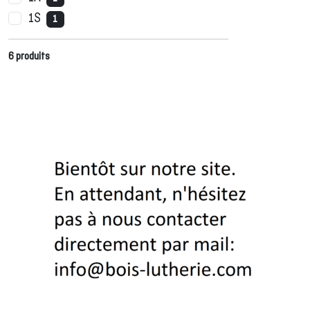
1S
1
6
produits