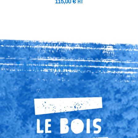
115,00
€
HT
ACCUEIL
»
BOUTIQUE
»
TOUCHE
GUITARE CORMIER 1S – CO26-10