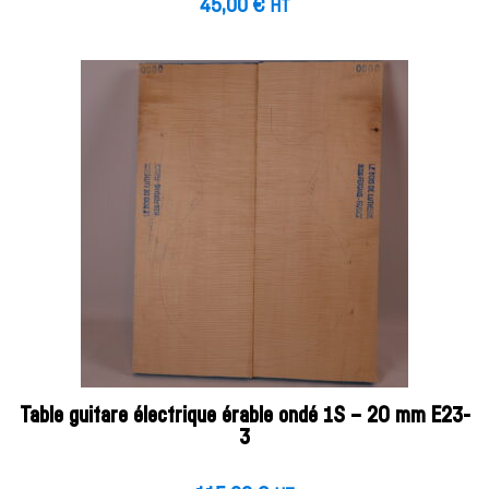
45,00
€
HT
Table guitare électrique érable ondé 1S – 20 mm E23-
3