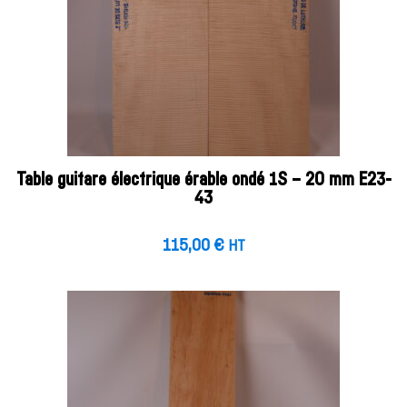
Table guitare électrique érable ondé 1S – 20 mm E23-
43
115,00
€
HT