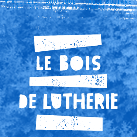
ACCUEIL
»
BOUTIQUE
»
TABLE GUITARE
ÉLECTRIQUE NOYER 1A – 4MM NO20-14