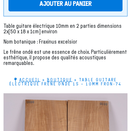
AJOUTER AU PANIER
Table guitare électrique 10mm en 2 parties dimensions
2x[50 x 18 x 1cm] environ
Nom botanique : Fraxinus excelsior
Le frêne ondé est une essence de choix. Particulièrement
esthétique, il propose des qualités acoustiques
remarquables.
ACCUEIL
»
BOUTIQUE
»
TABLE GUITARE
ÉLECTRIQUE FRÊNE ONDÉ 1S – 10MM FRON-74