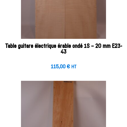
Table guitare électrique érable ondé 1S – 20 mm E23-
43
115,00
€
HT