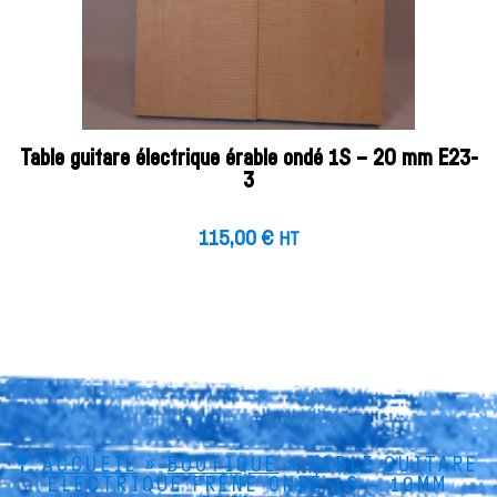
Table guitare électrique érable ondé 1S – 20 mm E23-
3
115,00
€
HT
ACCUEIL
»
BOUTIQUE
»
TABLE GUITARE
ÉLECTRIQUE FRÊNE ONDÉ 1S – 10MM