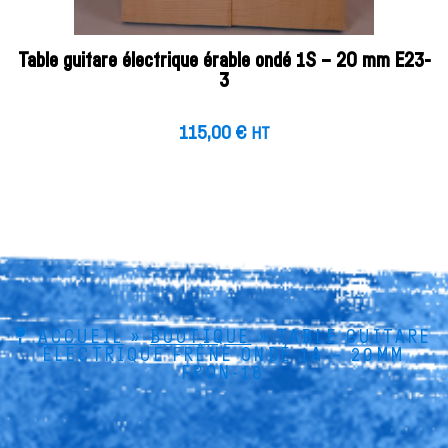
Table guitare électrique érable ondé 1S – 20 mm E23-
3
115,00
€
HT
ACCUEIL
»
BOUTIQUE
»
TABLE GUITARE
ÉLECTRIQUE FRÊNE ONDÉ 1A – 20MM
FRON-18