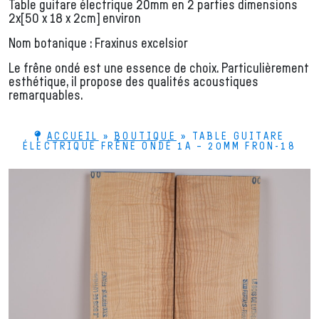
Table guitare électrique 20mm en 2 parties dimensions
2x[50 x 18 x 2cm] environ
Nom botanique : Fraxinus excelsior
Le frêne ondé est une essence de choix. Particulièrement
esthétique, il propose des qualités acoustiques
remarquables.
ACCUEIL
»
BOUTIQUE
»
TABLE GUITARE
ÉLECTRIQUE FRÊNE ONDÉ 1A – 20MM FRON-18