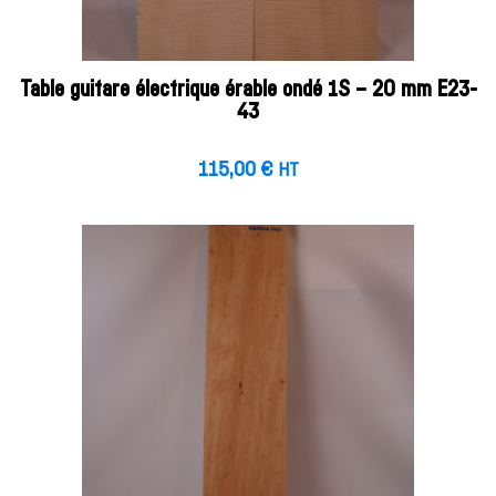
Table guitare électrique érable ondé 1S – 20 mm E23-
43
115,00
€
HT