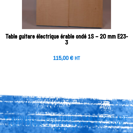
Table guitare électrique érable ondé 1S – 20 mm E23-
3
115,00
€
HT
ACCUEIL
»
BOUTIQUE
»
TABLE GUITARE
ÉLECTRIQUE 1 PIÈCE NOYER 1B – 20MM
NO22-31