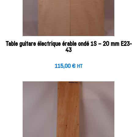
Table guitare électrique érable ondé 1S – 20 mm E23-
43
115,00
€
HT