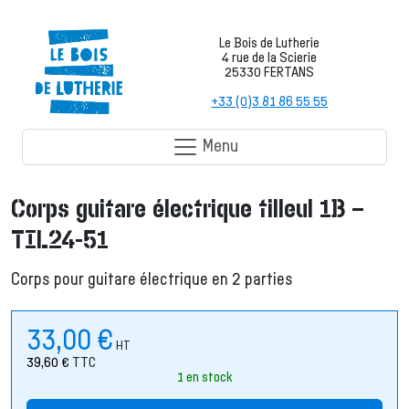
Le Bois de Lutherie
4 rue de la Scierie
25330 FERTANS
+33 (0)3 81 86 55 55
Menu
Corps guitare électrique tilleul 1B –
TIL24-51
Corps pour guitare électrique en 2 parties
33,00
€
HT
39,60
€
TTC
1 en stock