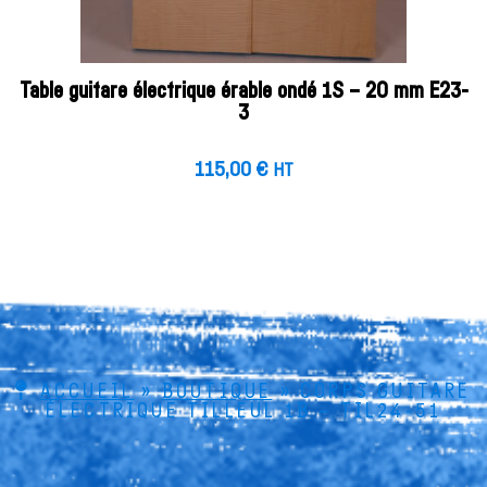
Table guitare électrique érable ondé 1S – 20 mm E23-
3
115,00
€
HT
ACCUEIL
»
BOUTIQUE
»
CORPS GUITARE
ÉLECTRIQUE TILLEUL 1B – TIL24-51