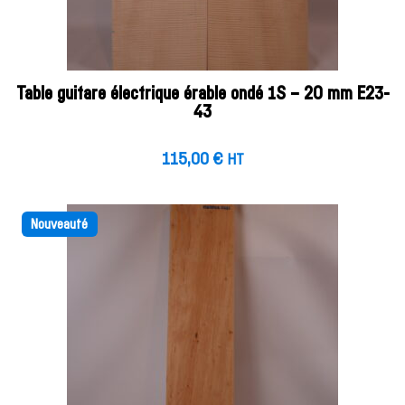
Table guitare électrique érable ondé 1S – 20 mm E23-
43
115,00
€
HT
Nouveauté