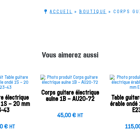
ACCUEIL
»
BOUTIQUE
»
CORPS GU
Vous aimerez aussi
Corps guitare électrique
re électrique
Table guitar
aulne 1B – AU20-72
é 1S – 20 mm
érable ondé
3-43
E2
45,00
€
HT
00
€
115,0
HT