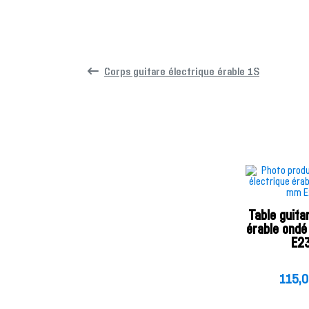
Corps guitare électrique érable 1S
Table guita
érable ond
E2
115,