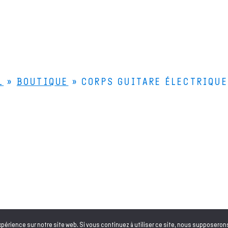
L
»
BOUTIQUE
»
CORPS GUITARE ÉLECTRIQUE
Le Bois de Lutherie
Le
4 rue de la Scierie
Le
25330 FERTANS
Qu
Comment venir ?
+33 (0)3 81 86 55 55
Nous contacter
compagne les luthiers professionnels et amateurs dans la fabrication
Français
xpérience sur notre site web. Si vous continuez à utiliser ce site, nous supposeron