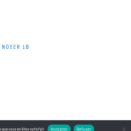
 NOYER 1B
s bois
s stages de lutherie
i sommes-nous ?
 de leurs instruments de musique
Accepter
Refuser
s que vous en êtes satisfait.