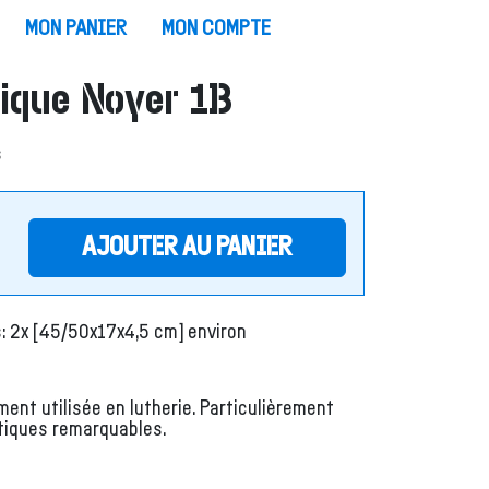
MON PANIER
MON COMPTE
rique Noyer 1B
s
AJOUTER AU PANIER
s: 2x [45/50x17x4,5 cm] environ
nt utilisée en lutherie. Particulièrement
stiques remarquables.