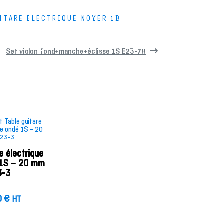
ITARE ÉLECTRIQUE NOYER 1B
Set violon fond+manche+éclisse 1S E23-78
e électrique
 1S – 20 mm
3-3
0
€
HT