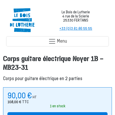
Le Bois de Lutherie
4 rue de la Scierie
25330 FERTANS
+33 (0)3 81 86 55 55
Menu
Corps guitare électrique Noyer 1B –
NB23-31
Corps pour guitare électrique en 2 parties
90,00
€
HT
108,00
€
TTC
1 en stock