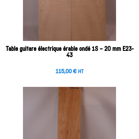
Table guitare électrique érable ondé 1S – 20 mm E23-
43
115,00
€
HT