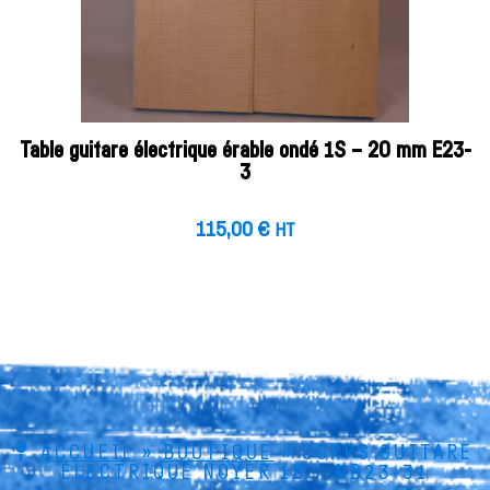
Table guitare électrique érable ondé 1S – 20 mm E23-
3
115,00
€
HT
ACCUEIL
»
BOUTIQUE
»
CORPS GUITARE
ÉLECTRIQUE NOYER 1B – NB23-31