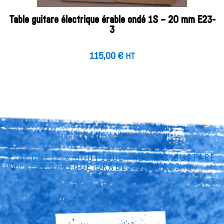
Table guitare électrique érable ondé 1S – 20 mm E23-
3
115,00
€
HT
ACCUEIL
»
BOUTIQUE
»
CORPS GUITARE
ÉLECTRIQUE ÉRABLE 1A – A23-8