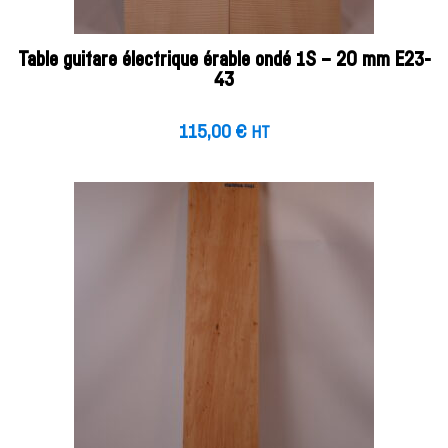
Table guitare électrique érable ondé 1S – 20 mm E23-
43
115,00
€
HT