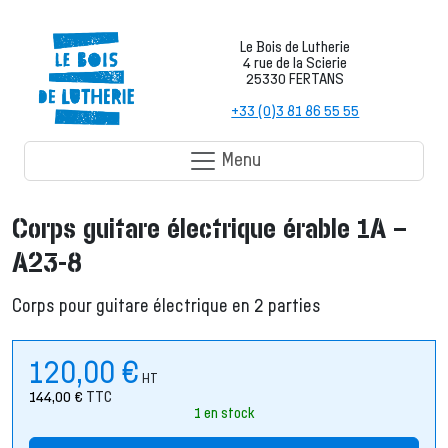
Le Bois de Lutherie
4 rue de la Scierie
25330 FERTANS
+33 (0)3 81 86 55 55
Menu
Corps guitare électrique érable 1A –
A23-8
Corps pour guitare électrique en 2 parties
120,00
€
HT
144,00
€
TTC
1 en stock