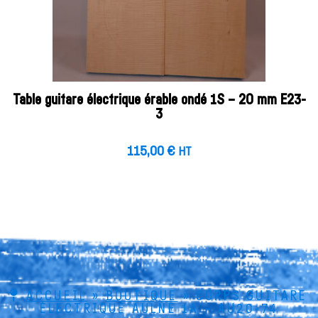
Table guitare électrique érable ondé 1S – 20 mm E23-
3
115,00
€
HT
ACCUEIL
»
BOUTIQUE
»
CORPS GUITARE
ÉLECTRIQUE AULNE 1A – AU20-74