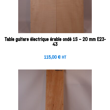
Table guitare électrique érable ondé 1S – 20 mm E23-
43
115,00
€
HT